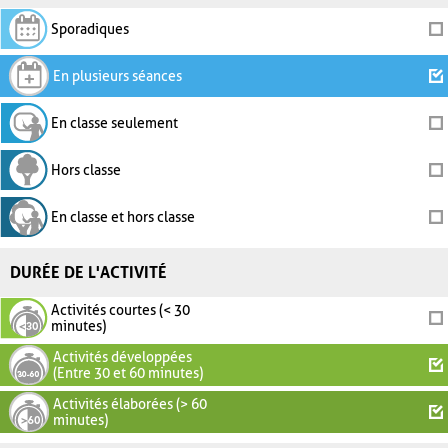
Sporadiques
En plusieurs séances
En classe seulement
Hors classe
En classe et hors classe
DURÉE DE L'ACTIVITÉ
Activités courtes (< 30
minutes)
Activités développées
(Entre 30 et 60 minutes)
Activités élaborées (> 60
minutes)