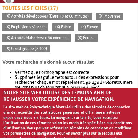
TOUTES LES FICHES (27)
(X) Activités développées (Entre 30 et 60 minutes)
(X) Moyenne
(X) En plusieurs séances
(X) Faible
(X) Élevée
(X) Activités élaborées (> 60 minutes)
(X) Équipe
(X) Grand groupe (> 100)
Votre recherche n'a donné aucun résultat
Vérifiez que l'orthographe est correcte.
Supprimez les guillemets autour des expressions pour
rechercher chaque mot séparément.
garage à vélo
retournera
souvent plus de résultat que
"garage à vélo"
.
NOTRE SITE WEB UTILISE DES TÉMOINS AFIN DE
Envisagez d'élargir votre recherche avec
OR
.
garage OR vélo
retournera souvent plus de résultat que
garage à vélo
.
REHAUSSER VOTRE EXPÉRIENCE DE NAVIGATION.
Le site web de Polytechnique Montréal utilise des témoins de connexion
afin de recueillir des statistiques générales et offrir une meilleure
expérience à ses visiteurs. En naviguant sur le site, vous acceptez
l’utilisation de ces témoins selon les modalités spécifiées aux conditions
d’utilisation. Vous pouvez refuser les témoins de connexion en modifiant
vos paramètres de navigation. Pour en savoir plus sur le recours aux