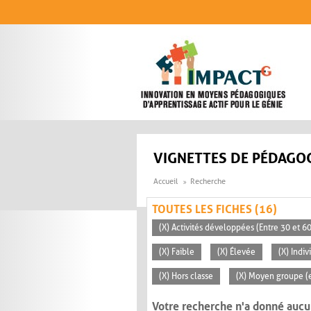
Aller au contenu principal
VIGNETTES DE PÉDAGOG
Accueil
Recherche
TOUTES LES FICHES (16)
(X) Activités développées (Entre 30 et 6
(X) Faible
(X) Élevée
(X) Indiv
(X) Hors classe
(X) Moyen groupe (e
Votre recherche n'a donné aucu