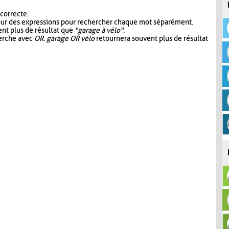
 correcte.
our des expressions pour rechercher chaque mot séparément.
nt plus de résultat que
"garage à vélo"
.
herche avec
OR
.
garage OR vélo
retournera souvent plus de résultat