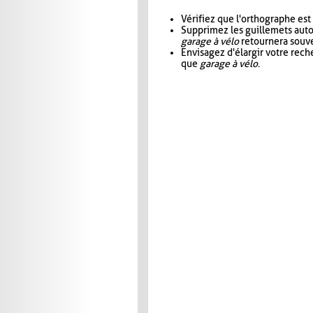
Vérifiez que l'orthographe est
Supprimez les guillemets aut
garage à vélo
retournera souve
Envisagez d'élargir votre rec
que
garage à vélo
.