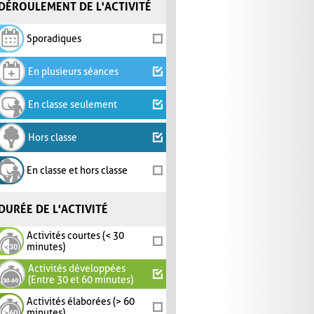
DÉROULEMENT DE L'ACTIVITÉ
Sporadiques
En plusieurs séances
En classe seulement
Hors classe
En classe et hors classe
DURÉE DE L'ACTIVITÉ
Activités courtes (< 30
minutes)
Activités développées
(Entre 30 et 60 minutes)
Activités élaborées (> 60
minutes)