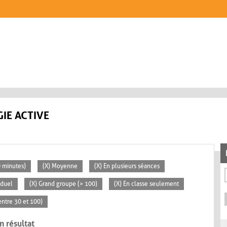
IE ACTIVE
0 minutes)
(X) Moyenne
(X) En plusieurs séances
iduel
(X) Grand groupe (> 100)
(X) En classe seulement
ntre 30 et 100)
n résultat