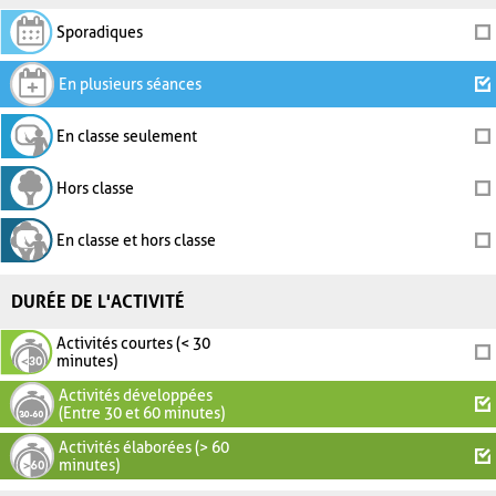
Sporadiques
En plusieurs séances
En classe seulement
Hors classe
En classe et hors classe
DURÉE DE L'ACTIVITÉ
Activités courtes (< 30
minutes)
Activités développées
(Entre 30 et 60 minutes)
Activités élaborées (> 60
minutes)