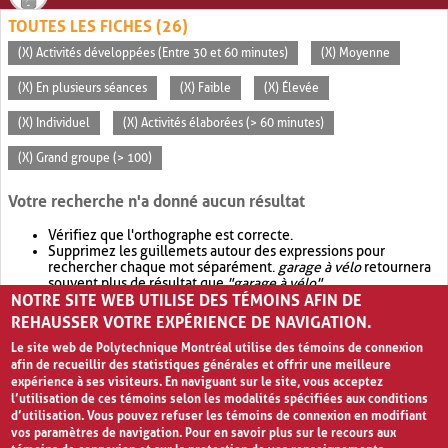
TOUTES LES FICHES (26)
(X) Activités développées (Entre 30 et 60 minutes)
(X) Moyenne
(X) En plusieurs séances
(X) Faible
(X) Élevée
(X) Individuel
(X) Activités élaborées (> 60 minutes)
(X) Grand groupe (> 100)
Votre recherche n'a donné aucun résultat
Vérifiez que l'orthographe est correcte.
Supprimez les guillemets autour des expressions pour
rechercher chaque mot séparément.
garage à vélo
retournera
souvent plus de résultat que
"garage à vélo"
.
NOTRE SITE WEB UTILISE DES TÉMOINS AFIN DE
Envisagez d'élargir votre recherche avec
OR
.
garage OR vélo
retournera souvent plus de résultat que
garage à vélo
.
REHAUSSER VOTRE EXPÉRIENCE DE NAVIGATION.
Le site web de Polytechnique Montréal utilise des témoins de connexion
afin de recueillir des statistiques générales et offrir une meilleure
expérience à ses visiteurs. En naviguant sur le site, vous acceptez
l’utilisation de ces témoins selon les modalités spécifiées aux conditions
d’utilisation. Vous pouvez refuser les témoins de connexion en modifiant
vos paramètres de navigation. Pour en savoir plus sur le recours aux