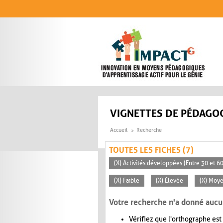
Aller au contenu principal
VIGNETTES DE PÉDAGOG
Accueil
Recherche
TOUTES LES FICHES (7)
(X) Activités développées (Entre 30 et 6
(X) Faible
(X) Élevée
(X) Moye
Votre recherche n'a donné aucu
Vérifiez que l'orthographe est