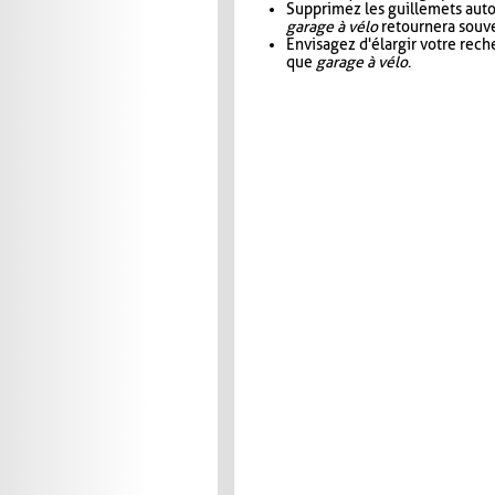
Supprimez les guillemets aut
garage à vélo
retournera souve
Envisagez d'élargir votre rec
que
garage à vélo
.