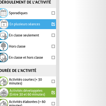
DÉROULEMENT DE L'ACTIVITÉ
Sporadiques
En plusieurs séances
En classe seulement
Hors classe
En classe et hors classe
DURÉE DE L'ACTIVITÉ
Activités courtes (< 30
minutes)
Activités développées
(Entre 30 et 60 minutes)
Activités élaborées (> 60
minutes)