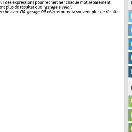
our des expressions pour rechercher chaque mot séparément.
nt plus de résultat que
"garage à vélo"
.
herche avec
OR
.
garage OR vélo
retournera souvent plus de résultat