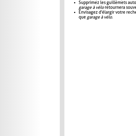
Supprimez les guillemets aut
garage à vélo
retournera souve
Envisagez d'élargir votre rec
que
garage à vélo
.