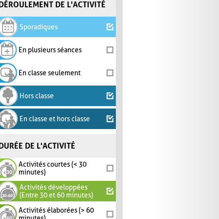
DÉROULEMENT DE L'ACTIVITÉ
Sporadiques
En plusieurs séances
En classe seulement
Hors classe
En classe et hors classe
DURÉE DE L'ACTIVITÉ
Activités courtes (< 30
minutes)
Activités développées
(Entre 30 et 60 minutes)
Activités élaborées (> 60
minutes)