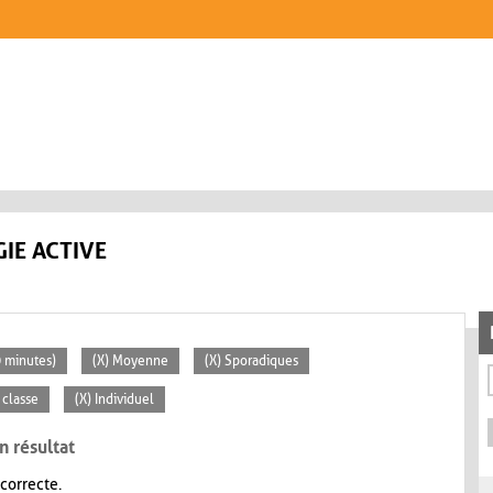
IE ACTIVE
0 minutes)
(X) Moyenne
(X) Sporadiques
 classe
(X) Individuel
n résultat
 correcte.