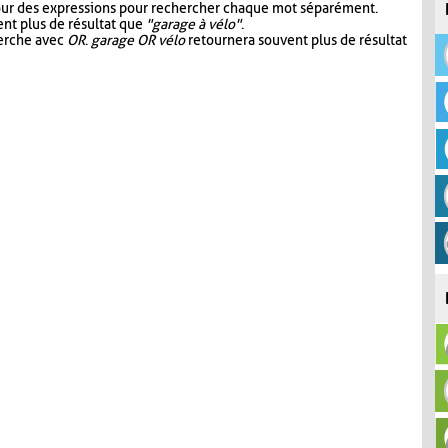
our des expressions pour rechercher chaque mot séparément.
nt plus de résultat que
"garage à vélo"
.
herche avec
OR
.
garage OR vélo
retournera souvent plus de résultat