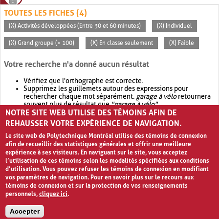
TOUTES LES FICHES (4)
(X) Activités développées (Entre 30 et 60 minutes)
(X) Individuel
(X) Grand groupe (> 100)
(X) En classe seulement
(X) Faible
Votre recherche n'a donné aucun résultat
Vérifiez que l'orthographe est correcte.
Supprimez les guillemets autour des expressions pour
rechercher chaque mot séparément.
garage à vélo
retournera
souvent plus de résultat que
"garage à vélo"
.
NOTRE SITE WEB UTILISE DES TÉMOINS AFIN DE
Envisagez d'élargir votre recherche avec
OR
.
garage OR vélo
retournera souvent plus de résultat que
garage à vélo
.
REHAUSSER VOTRE EXPÉRIENCE DE NAVIGATION.
Le site web de Polytechnique Montréal utilise des témoins de connexion
afin de recueillir des statistiques générales et offrir une meilleure
expérience à ses visiteurs. En naviguant sur le site, vous acceptez
l’utilisation de ces témoins selon les modalités spécifiées aux conditions
d’utilisation. Vous pouvez refuser les témoins de connexion en modifiant
vos paramètres de navigation. Pour en savoir plus sur le recours aux
témoins de connexion et sur la protection de vos renseignements
personnels,
cliquez ici
.
Avis de confidentialité et conditions d’utilisation
Accepter