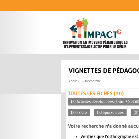
Aller au contenu principal
VIGNETTES DE PÉDAGOG
Accueil
Recherche
TOUTES LES FICHES (20)
(X) Activités développées (Entre 30 et 6
(X) Faible
(X) Sporadiques
(X)
Votre recherche n'a donné aucu
Vérifiez que l'orthographe est