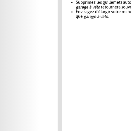
Supprimez les guillemets aut
garage à vélo
retournera souve
Envisagez d'élargir votre rec
que
garage à vélo
.