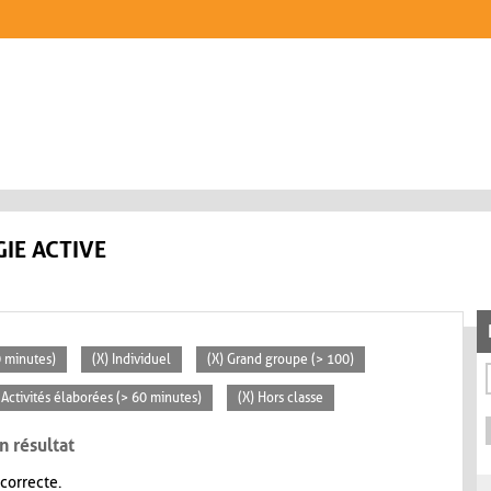
IE ACTIVE
0 minutes)
(X) Individuel
(X) Grand groupe (> 100)
 Activités élaborées (> 60 minutes)
(X) Hors classe
n résultat
 correcte.