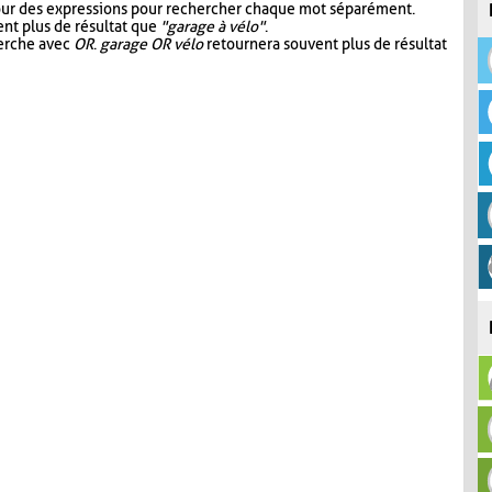
our des expressions pour rechercher chaque mot séparément.
nt plus de résultat que
"garage à vélo"
.
herche avec
OR
.
garage OR vélo
retournera souvent plus de résultat