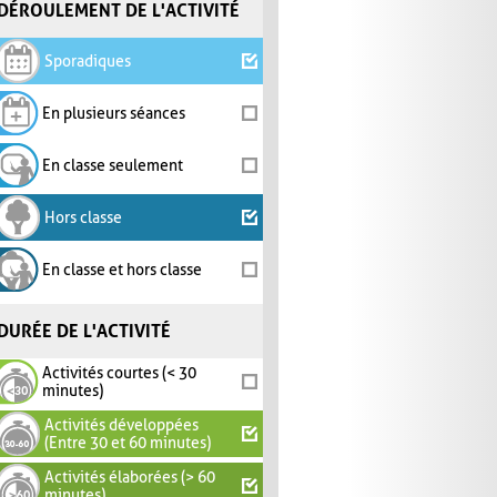
DÉROULEMENT DE L'ACTIVITÉ
Sporadiques
En plusieurs séances
En classe seulement
Hors classe
En classe et hors classe
DURÉE DE L'ACTIVITÉ
Activités courtes (< 30
minutes)
Activités développées
(Entre 30 et 60 minutes)
Activités élaborées (> 60
minutes)