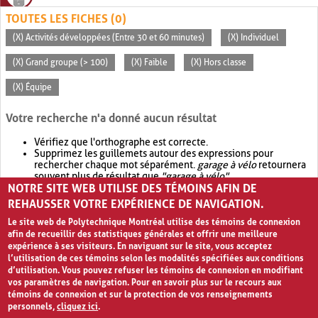
TOUTES LES FICHES (0)
(X) Activités développées (Entre 30 et 60 minutes)
(X) Individuel
(X) Grand groupe (> 100)
(X) Faible
(X) Hors classe
(X) Équipe
Votre recherche n'a donné aucun résultat
Vérifiez que l'orthographe est correcte.
Supprimez les guillemets autour des expressions pour
rechercher chaque mot séparément.
garage à vélo
retournera
souvent plus de résultat que
"garage à vélo"
.
NOTRE SITE WEB UTILISE DES TÉMOINS AFIN DE
Envisagez d'élargir votre recherche avec
OR
.
garage OR vélo
retournera souvent plus de résultat que
garage à vélo
.
REHAUSSER VOTRE EXPÉRIENCE DE NAVIGATION.
Le site web de Polytechnique Montréal utilise des témoins de connexion
afin de recueillir des statistiques générales et offrir une meilleure
expérience à ses visiteurs. En naviguant sur le site, vous acceptez
l’utilisation de ces témoins selon les modalités spécifiées aux conditions
d’utilisation. Vous pouvez refuser les témoins de connexion en modifiant
vos paramètres de navigation. Pour en savoir plus sur le recours aux
témoins de connexion et sur la protection de vos renseignements
personnels,
cliquez ici
.
Avis de confidentialité et conditions d’utilisation