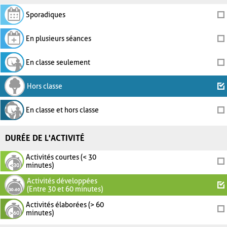
Sporadiques
En plusieurs séances
En classe seulement
Hors classe
En classe et hors classe
DURÉE DE L'ACTIVITÉ
Activités courtes (< 30
minutes)
Activités développées
(Entre 30 et 60 minutes)
Activités élaborées (> 60
minutes)