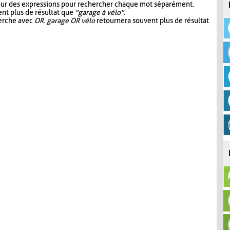
our des expressions pour rechercher chaque mot séparément.
nt plus de résultat que
"garage à vélo"
.
herche avec
OR
.
garage OR vélo
retournera souvent plus de résultat