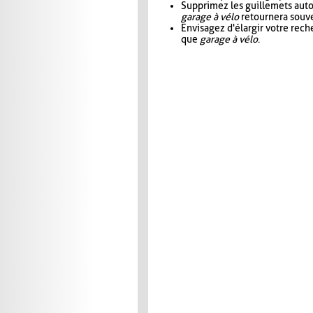
Supprimez les guillemets aut
garage à vélo
retournera souve
Envisagez d'élargir votre rec
que
garage à vélo
.