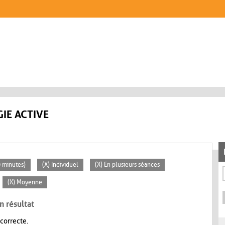
IE ACTIVE
0 minutes)
(X) Individuel
(X) En plusieurs séances
(X) Moyenne
n résultat
 correcte.