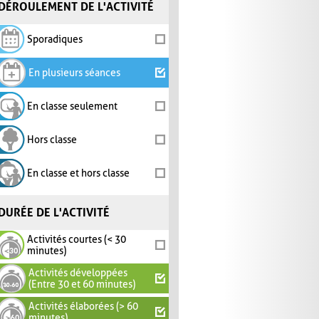
DÉROULEMENT DE L'ACTIVITÉ
Sporadiques
En plusieurs séances
En classe seulement
Hors classe
En classe et hors classe
DURÉE DE L'ACTIVITÉ
Activités courtes (< 30
minutes)
Activités développées
(Entre 30 et 60 minutes)
Activités élaborées (> 60
minutes)