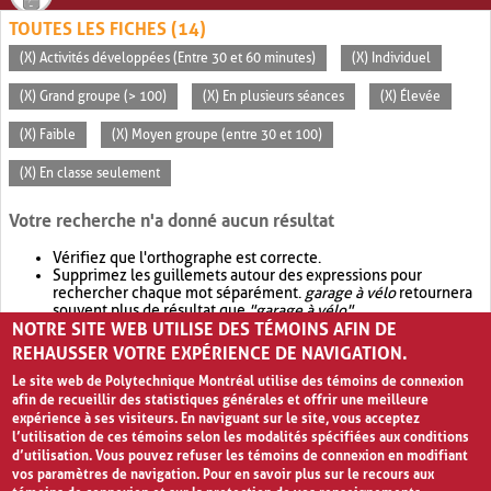
TOUTES LES FICHES (14)
(X) Activités développées (Entre 30 et 60 minutes)
(X) Individuel
(X) Grand groupe (> 100)
(X) En plusieurs séances
(X) Élevée
(X) Faible
(X) Moyen groupe (entre 30 et 100)
(X) En classe seulement
Votre recherche n'a donné aucun résultat
Vérifiez que l'orthographe est correcte.
Supprimez les guillemets autour des expressions pour
rechercher chaque mot séparément.
garage à vélo
retournera
souvent plus de résultat que
"garage à vélo"
.
NOTRE SITE WEB UTILISE DES TÉMOINS AFIN DE
Envisagez d'élargir votre recherche avec
OR
.
garage OR vélo
retournera souvent plus de résultat que
garage à vélo
.
REHAUSSER VOTRE EXPÉRIENCE DE NAVIGATION.
Le site web de Polytechnique Montréal utilise des témoins de connexion
afin de recueillir des statistiques générales et offrir une meilleure
expérience à ses visiteurs. En naviguant sur le site, vous acceptez
l’utilisation de ces témoins selon les modalités spécifiées aux conditions
d’utilisation. Vous pouvez refuser les témoins de connexion en modifiant
vos paramètres de navigation. Pour en savoir plus sur le recours aux