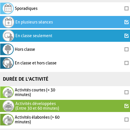
Sporadiques
En plusieurs séances
En classe seulement
Hors classe
En classe et hors classe
DURÉE DE L'ACTIVITÉ
Activités courtes (< 30
minutes)
Activités développées
(Entre 30 et 60 minutes)
Activités élaborées (> 60
minutes)