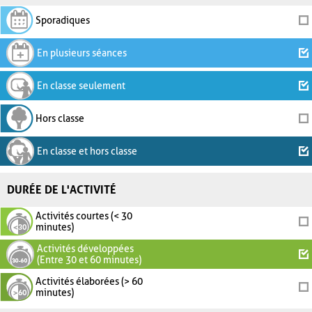
Sporadiques
En plusieurs séances
En classe seulement
Hors classe
En classe et hors classe
DURÉE DE L'ACTIVITÉ
Activités courtes (< 30
minutes)
Activités développées
(Entre 30 et 60 minutes)
Activités élaborées (> 60
minutes)