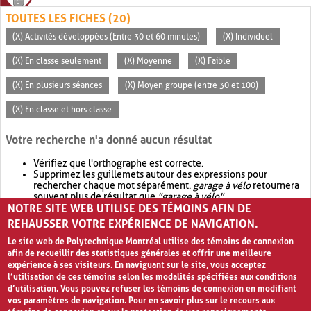
TOUTES LES FICHES (20)
(X) Activités développées (Entre 30 et 60 minutes)
(X) Individuel
(X) En classe seulement
(X) Moyenne
(X) Faible
(X) En plusieurs séances
(X) Moyen groupe (entre 30 et 100)
(X) En classe et hors classe
Votre recherche n'a donné aucun résultat
Vérifiez que l'orthographe est correcte.
Supprimez les guillemets autour des expressions pour
rechercher chaque mot séparément.
garage à vélo
retournera
souvent plus de résultat que
"garage à vélo"
.
NOTRE SITE WEB UTILISE DES TÉMOINS AFIN DE
Envisagez d'élargir votre recherche avec
OR
.
garage OR vélo
retournera souvent plus de résultat que
garage à vélo
.
REHAUSSER VOTRE EXPÉRIENCE DE NAVIGATION.
Le site web de Polytechnique Montréal utilise des témoins de connexion
afin de recueillir des statistiques générales et offrir une meilleure
expérience à ses visiteurs. En naviguant sur le site, vous acceptez
l’utilisation de ces témoins selon les modalités spécifiées aux conditions
d’utilisation. Vous pouvez refuser les témoins de connexion en modifiant
vos paramètres de navigation. Pour en savoir plus sur le recours aux