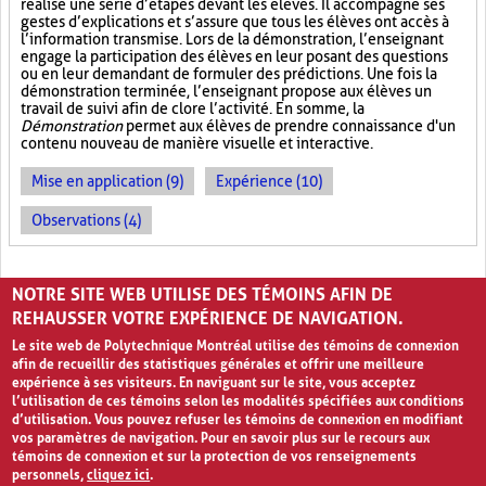
réalise une série d’étapes devant les élèves. Il accompagne ses
gestes d’explications et s’assure que tous les élèves ont accès à
l’information transmise. Lors de la démonstration, l’enseignant
engage la participation des élèves en leur posant des questions
ou en leur demandant de formuler des prédictions. Une fois la
démonstration terminée, l’enseignant propose aux élèves un
travail de suivi afin de clore l’activité. En somme, la
Démonstration
permet aux élèves de prendre connaissance d'un
contenu nouveau de manière visuelle et interactive.
Mise en application (9)
Expérience (10)
Observations (4)
PAGES
NOTRE SITE WEB UTILISE DES TÉMOINS AFIN DE
«
‹
1
2
3
4
›
»
REHAUSSER VOTRE EXPÉRIENCE DE NAVIGATION.
Le site web de Polytechnique Montréal utilise des témoins de connexion
afin de recueillir des statistiques générales et offrir une meilleure
expérience à ses visiteurs. En naviguant sur le site, vous acceptez
l’utilisation de ces témoins selon les modalités spécifiées aux conditions
d’utilisation. Vous pouvez refuser les témoins de connexion en modifiant
vos paramètres de navigation. Pour en savoir plus sur le recours aux
témoins de connexion et sur la protection de vos renseignements
personnels,
cliquez ici
.