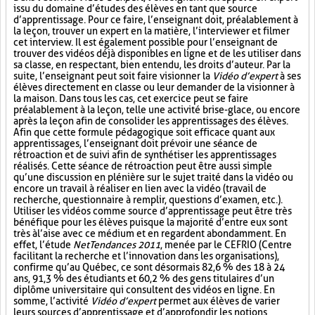
issu du domaine d’études des élèves en tant que source
d’apprentissage. Pour ce faire, l’enseignant doit, préalablement à
la leçon, trouver un expert en la matière, l’interviewer et filmer
cet interview. Il est également possible pour l’enseignant de
trouver des vidéos déjà disponibles en ligne et de les utiliser dans
sa classe, en respectant, bien entendu, les droits d’auteur. Par la
suite, l’enseignant peut soit faire visionner la
Vidéo d’expert
à ses
élèves directement en classe ou leur demander de la visionner à
la maison. Dans tous les cas, cet exercice peut se faire
préalablement à la leçon, telle une activité brise-glace, ou encore
après la leçon afin de consolider les apprentissages des élèves.
Afin que cette formule pédagogique soit efficace quant aux
apprentissages, l’enseignant doit prévoir une séance de
rétroaction et de suivi afin de synthétiser les apprentissages
réalisés. Cette séance de rétroaction peut être aussi simple
qu’une discussion en plénière sur le sujet traité dans la vidéo ou
encore un travail à réaliser en lien avec la vidéo (travail de
recherche, questionnaire à remplir, questions d’examen, etc.).
Utiliser les vidéos comme source d’apprentissage peut être très
bénéfique pour les élèves puisque la majorité d’entre eux sont
très à l’aise avec ce médium et en regardent abondamment. En
effet, l’étude
NetTendances 2011
, menée par le CEFRIO (Centre
facilitant la recherche et l’innovation dans les organisations),
confirme qu’au Québec, ce sont désormais 82,6 % des 18 à 24
ans, 91,3 % des étudiants et 60,2 % des gens titulaires d’un
diplôme universitaire qui consultent des vidéos en ligne. En
somme, l’activité
Vidéo d’expert
permet aux élèves de varier
leurs sources d’apprentissage et d’approfondir les notions