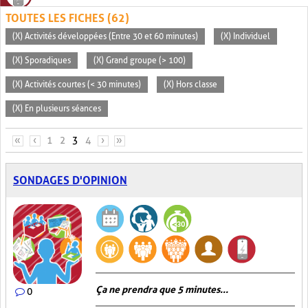
TOUTES LES FICHES (62)
(X) Activités développées (Entre 30 et 60 minutes)
(X) Individuel
(X) Sporadiques
(X) Grand groupe (> 100)
(X) Activités courtes (< 30 minutes)
(X) Hors classe
(X) En plusieurs séances
PAGES
«
‹
1
2
3
4
›
»
SONDAGES D'OPINION
Ça ne prendra que 5 minutes...
0