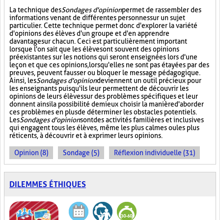
La technique des
Sondages d'opinion
permet de rassembler des
informations venant de différentes personnes sur un sujet
particulier. Cette technique permet donc d'explorer la variété
d'opinions des élèves d'un groupe et d'en apprendre
davantage sur chacun. Ceci est particulièrement important
lorsque l'on sait que les élèves ont souvent des opinions
préexistantes sur les notions qui seront enseignées lors d'une
leçon et que ces opinions, lorsqu'elles ne sont pas étayées par des
preuves, peuvent fausser ou bloquer le message pédagogique.
Ainsi, les
Sondages d'opinion
deviennent un outil précieux pour
les enseignants puisqu'ils leur permettent de découvrir les
opinions de leurs élèves sur des problèmes spécifiques et leur
donnent ainsi la possibilité de mieux choisir la manière d'aborder
ces problèmes en plus de déterminer les obstacles potentiels.
Les
Sondages d'opinion
sont des activités familières et inclusives
qui engagent tous les élèves, même les plus calmes ou les plus
réticents, à découvrir et à exprimer leurs opinions.
Opinion (8)
Sondage (5)
Réflexion individuelle (31)
DILEMMES ÉTHIQUES