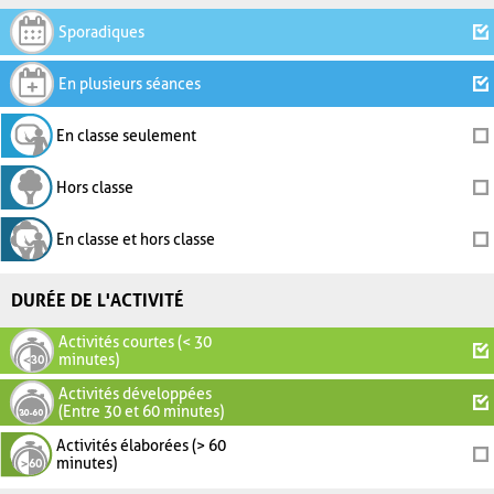
Sporadiques
En plusieurs séances
En classe seulement
Hors classe
En classe et hors classe
DURÉE DE L'ACTIVITÉ
Activités courtes (< 30
minutes)
Activités développées
(Entre 30 et 60 minutes)
Activités élaborées (> 60
minutes)