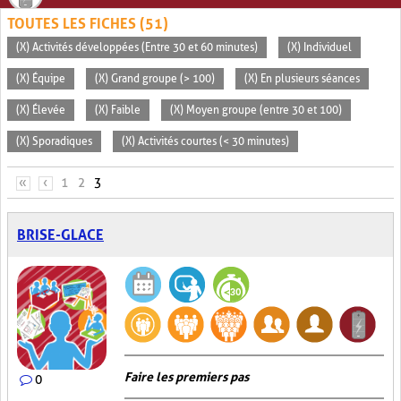
TOUTES LES FICHES (51)
(X) Activités développées (Entre 30 et 60 minutes)
(X) Individuel
(X) Équipe
(X) Grand groupe (> 100)
(X) En plusieurs séances
(X) Élevée
(X) Faible
(X) Moyen groupe (entre 30 et 100)
(X) Sporadiques
(X) Activités courtes (< 30 minutes)
PAGES
«
‹
1
2
3
BRISE-GLACE
Faire les premiers pas
0