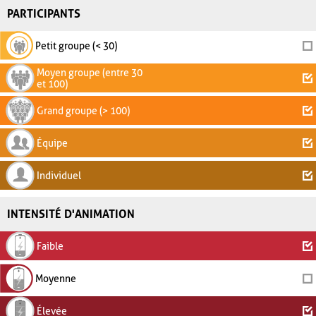
PARTICIPANTS
Petit groupe (< 30)
Moyen groupe (entre 30
et 100)
Grand groupe (> 100)
Équipe
Individuel
INTENSITÉ D'ANIMATION
Faible
Moyenne
Élevée