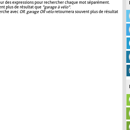
our des expressions pour rechercher chaque mot séparément.
nt plus de résultat que
"garage à vélo"
.
herche avec
OR
.
garage OR vélo
retournera souvent plus de résultat