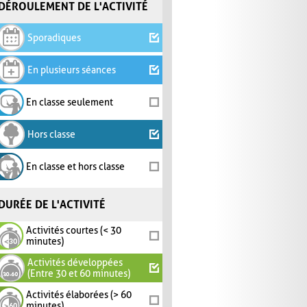
DÉROULEMENT DE L'ACTIVITÉ
Sporadiques
En plusieurs séances
En classe seulement
Hors classe
En classe et hors classe
DURÉE DE L'ACTIVITÉ
Activités courtes (< 30
minutes)
Activités développées
(Entre 30 et 60 minutes)
Activités élaborées (> 60
minutes)