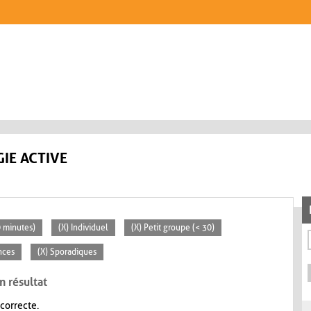
IE ACTIVE
0 minutes)
(X) Individuel
(X) Petit groupe (< 30)
nces
(X) Sporadiques
n résultat
 correcte.