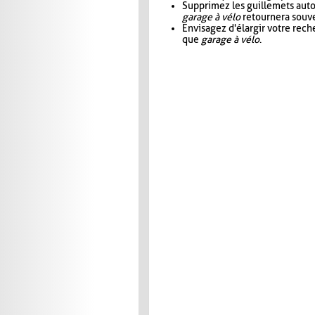
Supprimez les guillemets aut
garage à vélo
retournera souve
Envisagez d'élargir votre rec
que
garage à vélo
.