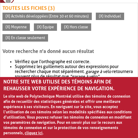
TOUTES LES FICHES (3)
(X) Activités développées (Entre 30 et 60 minutes)
(X) Individuel
(X) Moyenne
(X) Équipe
(X) Hors classe
(X) En classe seulement
Votre recherche n'a donné aucun résultat
Vérifiez que l'orthographe est correcte.
Supprimez les guillemets autour des expressions pour
rechercher chaque mot séparément.
garage à vélo
retournera
souvent plus de résultat que
"garage à vélo"
.
NOTRE SITE WEB UTILISE DES TÉMOINS AFIN DE
Envisagez d'élargir votre recherche avec
OR
.
garage OR vélo
retournera souvent plus de résultat que
garage à vélo
.
REHAUSSER VOTRE EXPÉRIENCE DE NAVIGATION.
Le site web de Polytechnique Montréal utilise des témoins de connexion
afin de recueillir des statistiques générales et offrir une meilleure
expérience à ses visiteurs. En naviguant sur le site, vous acceptez
l’utilisation de ces témoins selon les modalités spécifiées aux conditions
d’utilisation. Vous pouvez refuser les témoins de connexion en modifiant
vos paramètres de navigation. Pour en savoir plus sur le recours aux
témoins de connexion et sur la protection de vos renseignements
personnels,
cliquez ici
.
Avis de confidentialité et conditions d’utilisation