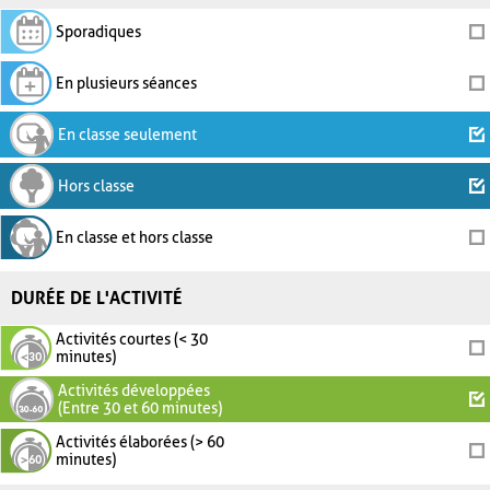
Sporadiques
En plusieurs séances
En classe seulement
Hors classe
En classe et hors classe
DURÉE DE L'ACTIVITÉ
Activités courtes (< 30
minutes)
Activités développées
(Entre 30 et 60 minutes)
Activités élaborées (> 60
minutes)