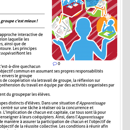
 groupe c'est mieux !
 approche interactive de
elon laquelle les
s, ainsi que de
ntoure. Les principes
coopératif
sont les
0
c'est-à-dire que chacun
 l'objectif commun en assumant ses propres responsabilités
le envers le groupe
de coopération via le travail de groupe, la réflexion sur
préhension du travail en équipe par des activités organisées par
nt du groupe par les élèves.
oupes distincts d'élèves. Dans une situation d'
Apprentissage
e centré sur une tâche à réaliser où la concurrence et
e. L'implication de chacun est capitale, car tous sont là pour
enseigner à leurs coéquipiers. Ainsi, dans l'
Apprentissage
de manière à assurer la participation de chacun et l'objectif de
objectif de la réussite collective. Les conditions à réunir afin