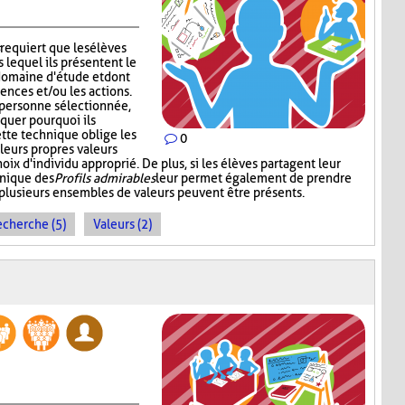
requiert que les élèves
s lequel ils présentent le
 domaine d'étude et dont
tences et/ou les actions.
a personne sélectionnée,
quer pourquoi ils
ette technique oblige les
0
r leurs propres valeurs
oix d'individu approprié. De plus, si les élèves partagent leur
hnique des
Profils admirables
leur permet également de prendre
plusieurs ensembles de valeurs peuvent être présents.
echerche (5)
Valeurs (2)