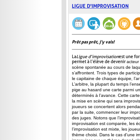
LIGUE D'IMPROVISATION
Prêt pas prêt, j’y vais!
La
Ligue d’improvisation
est une fo
permet à l’élève de devenir
acteur
scène spontanée au cours de laqu
s’affrontent. Trois types de partici
le capitaine de chaque équipe, l’arb
L’arbitre, la plupart du temps l’ens
pige au hasard une carte parmi u
déterminés à l’avance. Cette carte 
la mise en scène qui sera improvis
joueurs se concertent alors penda
par la suite, commencer leur improv
des juges. Notons que l’improvisa
improvisation est comparée, les 
l’improvisation est mixte, les jou
thème choisi. Dans le cas d’une im