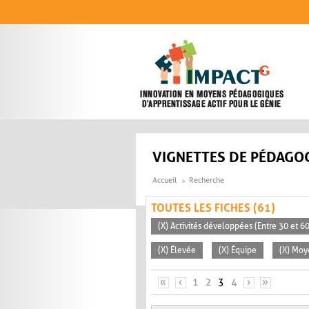
Aller au contenu principal
VIGNETTES DE PÉDAGOG
Accueil
Recherche
TOUTES LES FICHES (61)
(X) Activités développées (Entre 30 et 6
(X) Élevée
(X) Équipe
(X) Mo
PAGES
«
‹
1
2
3
4
›
»