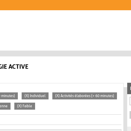
IE ACTIVE
0 minutes)
(X) Individuel
(X) Activités élaborées (> 60 minutes)
yenne
(X) Faible