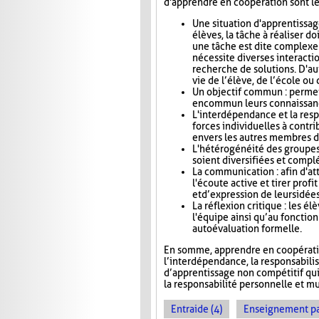
d'apprendre en coopération sont le
Une situation d'apprentissag
élèves, la tâche à réaliser do
une tâche est dite complexe
nécessite diverses interactio
recherche de solutions. D'aut
vie de l’élève, de l’école o
Un objectif commun : permet
en commun leurs connaissance
L'interdépendance et la res
forces individuelles à contri
envers les autres membres d
L'hétérogénéité des groupes 
soient diversifiées et compl
La communication : afin d'at
l'écoute active et tirer pro
et d’expression de leurs idée
La réflexion critique : les é
l'équipe ainsi qu’au foncti
autoévaluation formelle.
En somme, apprendre en coopération
l’interdépendance, la responsabili
d’apprentissage non compétitif qui v
la responsabilité personnelle et mu
Entraide (4)
Enseignement par 