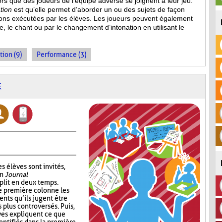
s que des joueurs de l’équipe adverse se joignent à leur jeu.
tion
est qu’elle permet d’aborder un ou des sujets de façon
ions
exécutées par les élèves. Les joueurs peuvent également
, le chant ou par le changement d’intonation en utilisant le
tion (9)
Performance (3)
E
s élèves sont invités,
un
Journal
plit en deux temps.
e première colonne les
ents qu’ils jugent être
s plus controversés. Puis,
ves expliquent ce que