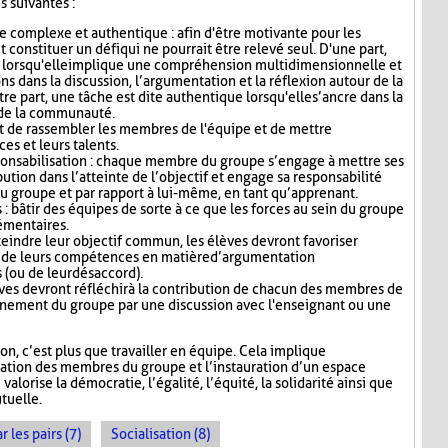
s suivantes :
e complexe et authentique : afin d'être motivante pour les
it constituer un défi qui ne pourrait être relevé seul. D'une part,
 lorsqu'elle implique une compréhension multidimensionnelle et
ns dans la discussion, l’argumentation et la réflexion autour de la
re part, une tâche est dite authentique lorsqu'elle s’ancre dans la
u de la communauté.
 de rassembler les membres de l'équipe et de mettre
s et leurs talents.
ponsabilisation : chaque membre du groupe s’engage à mettre ses
bution dans l’atteinte de l’objectif et engage sa responsabilité
u groupe et par rapport à lui-même, en tant qu’apprenant.
: bâtir des équipes de sorte à ce que les forces au sein du groupe
émentaires.
teindre leur objectif commun, les élèves devront favoriser
fit de leurs compétences en matière d’argumentation
s (ou de leur désaccord).
lèves devront réfléchir à la contribution de chacun des membres de
onnement du groupe par une discussion avec l'enseignant ou une
, c’est plus que travailler en équipe. Cela implique
sation des membres du groupe et l’instauration d’un espace
alorise la démocratie, l’égalité, l’équité, la solidarité ainsi que
tuelle.
les pairs (7)
Socialisation (8)