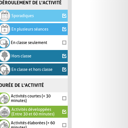
DÉROULEMENT DE L'ACTIVITÉ
Sporadiques
En plusieurs séances
En classe seulement
Hors classe
En classe et hors classe
DURÉE DE L'ACTIVITÉ
Activités courtes (< 30
minutes)
Activités développées
(Entre 30 et 60 minutes)
Activités élaborées (> 60
minutes)