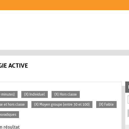
IE ACTIVE
0 minutes)
(X) Individuel
(X) Hors classe
se et hors classe
(X) Moyen groupe (entre 30 et 100)
(X) Faible
poradiques
n résultat