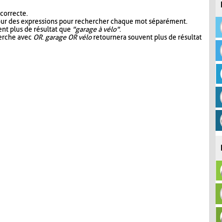
 correcte.
our des expressions pour rechercher chaque mot séparément.
nt plus de résultat que
"garage à vélo"
.
herche avec
OR
.
garage OR vélo
retournera souvent plus de résultat