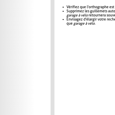
Vérifiez que l'orthographe est
Supprimez les guillemets aut
garage à vélo
retournera souve
Envisagez d'élargir votre rec
que
garage à vélo
.