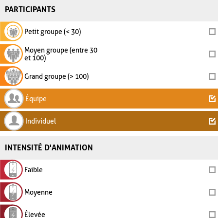
PARTICIPANTS
Petit groupe (< 30)
Moyen groupe (entre 30
et 100)
Grand groupe (> 100)
Équipe
Individuel
INTENSITÉ D'ANIMATION
Faible
Moyenne
Élevée