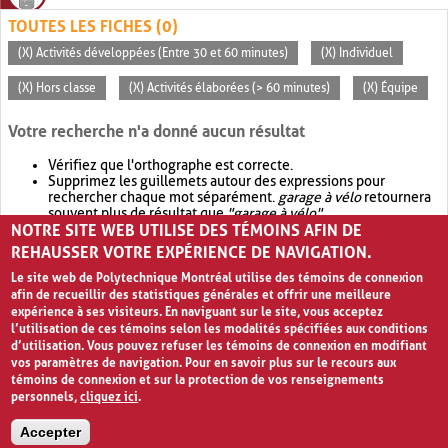
TOUTES LES FICHES (0)
(X) Activités développées (Entre 30 et 60 minutes)
(X) Individuel
(X) Hors classe
(X) Activités élaborées (> 60 minutes)
(X) Équipe
Votre recherche n'a donné aucun résultat
Vérifiez que l'orthographe est correcte.
Supprimez les guillemets autour des expressions pour
rechercher chaque mot séparément.
garage à vélo
retournera
souvent plus de résultat que
"garage à vélo"
.
NOTRE SITE WEB UTILISE DES TÉMOINS AFIN DE
Envisagez d'élargir votre recherche avec
OR
.
garage OR vélo
retournera souvent plus de résultat que
garage à vélo
.
REHAUSSER VOTRE EXPÉRIENCE DE NAVIGATION.
Le site web de Polytechnique Montréal utilise des témoins de connexion
afin de recueillir des statistiques générales et offrir une meilleure
expérience à ses visiteurs. En naviguant sur le site, vous acceptez
l’utilisation de ces témoins selon les modalités spécifiées aux conditions
d’utilisation. Vous pouvez refuser les témoins de connexion en modifiant
vos paramètres de navigation. Pour en savoir plus sur le recours aux
témoins de connexion et sur la protection de vos renseignements
personnels,
cliquez ici
.
Avis de confidentialité et conditions d’utilisation
Accepter