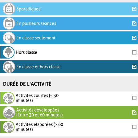
Sporadiques
En plusieurs séances
En classe seulement
Hors classe
En classe et hors classe
DURÉE DE L'ACTIVITÉ
Activités courtes (< 30
minutes)
Activités développées
(Entre 30 et 60 minutes)
Activités élaborées (> 60
minutes)