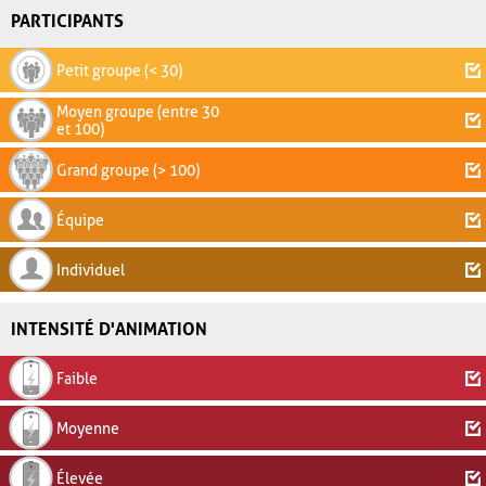
PARTICIPANTS
Petit groupe (< 30)
Moyen groupe (entre 30
et 100)
Grand groupe (> 100)
Équipe
Individuel
INTENSITÉ D'ANIMATION
Faible
Moyenne
Élevée