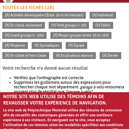
TOUTES LES FICHES (28)
(X) Activités développées (Entre 30 et 60 minutes)
(X) Individuel
(X) En classe seulement
(X) Petit groupe (< 30)
(X) Faible
(X) Grand groupe (> 100)
(X) Moyen groupe (entre 30 et 100)
(X) Moyenne
(X) Sporadiques
(X) Équipe
(X) En classe et hors classe
(X) En plusieurs séances
(X) Élevée
Votre recherche n'a donné aucun résultat
Vérifiez que l'orthographe est correcte.
Supprimez les guillemets autour des expressions pour
rechercher chaque mot séparément.
garage à vélo
retournera
souvent plus de résultat que
"garage à vélo"
.
NOTRE SITE WEB UTILISE DES TÉMOINS AFIN DE
Envisagez d'élargir votre recherche avec
OR
.
garage OR vélo
retournera souvent plus de résultat que
garage à vélo
.
REHAUSSER VOTRE EXPÉRIENCE DE NAVIGATION.
Le site web de Polytechnique Montréal utilise des témoins de connexion
afin de recueillir des statistiques générales et offrir une meilleure
expérience à ses visiteurs. En naviguant sur le site, vous acceptez
l’utilisation de ces témoins selon les modalités spécifiées aux conditions