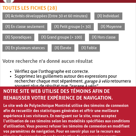
TOUTES LES FICHES (28)
(X) Activités développées (Entre 30 et 60 minutes)
(X) Individuel
(X) En classe seulement
(X) Petit groupe (< 30)
(X) Moyenne
(X) Sporadiques
(X) Grand groupe (> 100)
(X) Hors classe
(X) En plusieurs séances
(X) Élevée
(X) Faible
Votre recherche n'a donné aucun résultat
Vérifiez que l'orthographe est correcte.
Supprimez les guillemets autour des expressions pour
rechercher chaque mot séparément.
garage à vélo
retournera
souvent plus de résultat que
"garage à vélo"
.
NOTRE SITE WEB UTILISE DES TÉMOINS AFIN DE
Envisagez d'élargir votre recherche avec
OR
.
garage OR vélo
retournera souvent plus de résultat que
garage à vélo
.
REHAUSSER VOTRE EXPÉRIENCE DE NAVIGATION.
Le site web de Polytechnique Montréal utilise des témoins de connexion
afin de recueillir des statistiques générales et offrir une meilleure
expérience à ses visiteurs. En naviguant sur le site, vous acceptez
l’utilisation de ces témoins selon les modalités spécifiées aux conditions
d’utilisation. Vous pouvez refuser les témoins de connexion en modifiant
vos paramètres de navigation. Pour en savoir plus sur le recours aux