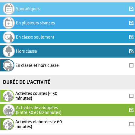
Sporadiques
En plusieurs séances
En classe seulement
Hors classe
En classe et hors classe
DURÉE DE L'ACTIVITÉ
Activités courtes (< 30
minutes)
Activités développées
(Entre 30 et 60 minutes)
Activités élaborées (> 60
minutes)