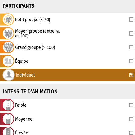
PARTICIPANTS
Petit groupe (< 30)
Moyen groupe (entre 30
et 100)
Grand groupe (> 100)
Équipe
Individuel
INTENSITÉ D'ANIMATION
Faible
Moyenne
Élevée