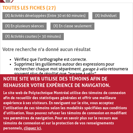
TOUTES LES FICHES (27)
(X) Activités développées (Entre 30 et 60 minutes)
(X) Individuel
(X) En plusieurs séances
(X) En classe seulement
(X) Activités courtes (< 30 minutes)
Votre recherche n'a donné aucun résultat
Vérifiez que l'orthographe est correcte.
Supprimez les guillemets autour des expressions pour
rechercher chaque mot séparément.
garage à vélo
retournera
souvent plus de résultat que
"garage à vélo"
.
NOTRE SITE WEB UTILISE DES TÉMOINS AFIN DE
Envisagez d'élargir votre recherche avec
OR
.
garage OR vélo
retournera souvent plus de résultat que
garage à vélo
.
REHAUSSER VOTRE EXPÉRIENCE DE NAVIGATION.
Le site web de Polytechnique Montréal utilise des témoins de connexion
afin de recueillir des statistiques générales et offrir une meilleure
expérience à ses visiteurs. En naviguant sur le site, vous acceptez
l’utilisation de ces témoins selon les modalités spécifiées aux conditions
d’utilisation. Vous pouvez refuser les témoins de connexion en modifiant
vos paramètres de navigation. Pour en savoir plus sur le recours aux
témoins de connexion et sur la protection de vos renseignements
personnels,
cliquez ici
.
Avis de confidentialité et conditions d’utilisation