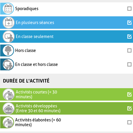
Sporadiques
En plusieurs séances
En classe seulement
Hors classe
En classe et hors classe
DURÉE DE L'ACTIVITÉ
Activités courtes (< 30
minutes)
Activités développées
(Entre 30 et 60 minutes)
Activités élaborées (> 60
minutes)