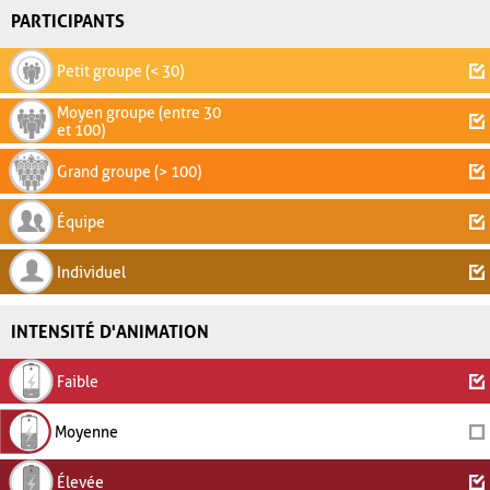
PARTICIPANTS
Petit groupe (< 30)
Moyen groupe (entre 30
et 100)
Grand groupe (> 100)
Équipe
Individuel
INTENSITÉ D'ANIMATION
Faible
Moyenne
Élevée