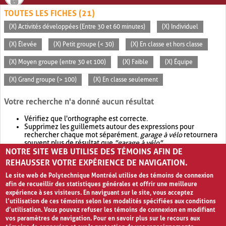
TOUTES LES FICHES (21)
(X) Activités développées (Entre 30 et 60 minutes)
(X) Individuel
(X) Élevée
(X) Petit groupe (< 30)
(X) En classe et hors classe
(X) Moyen groupe (entre 30 et 100)
(X) Faible
(X) Équipe
(X) Grand groupe (> 100)
(X) En classe seulement
Votre recherche n'a donné aucun résultat
Vérifiez que l'orthographe est correcte.
Supprimez les guillemets autour des expressions pour
rechercher chaque mot séparément.
garage à vélo
retournera
souvent plus de résultat que
"garage à vélo"
.
NOTRE SITE WEB UTILISE DES TÉMOINS AFIN DE
Envisagez d'élargir votre recherche avec
OR
.
garage OR vélo
retournera souvent plus de résultat que
garage à vélo
.
REHAUSSER VOTRE EXPÉRIENCE DE NAVIGATION.
Le site web de Polytechnique Montréal utilise des témoins de connexion
afin de recueillir des statistiques générales et offrir une meilleure
expérience à ses visiteurs. En naviguant sur le site, vous acceptez
l’utilisation de ces témoins selon les modalités spécifiées aux conditions
d’utilisation. Vous pouvez refuser les témoins de connexion en modifiant
vos paramètres de navigation. Pour en savoir plus sur le recours aux