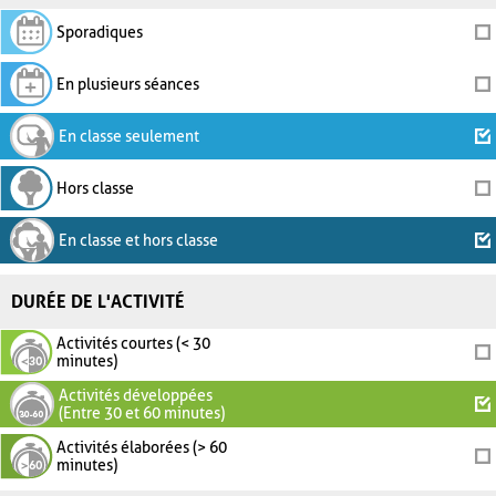
Sporadiques
En plusieurs séances
En classe seulement
Hors classe
En classe et hors classe
DURÉE DE L'ACTIVITÉ
Activités courtes (< 30
minutes)
Activités développées
(Entre 30 et 60 minutes)
Activités élaborées (> 60
minutes)