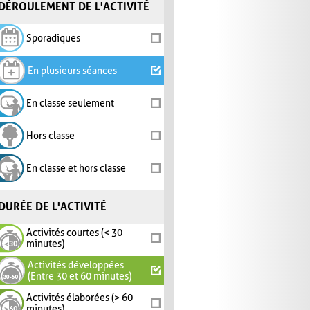
DÉROULEMENT DE L'ACTIVITÉ
Sporadiques
En plusieurs séances
En classe seulement
Hors classe
En classe et hors classe
DURÉE DE L'ACTIVITÉ
Activités courtes (< 30
minutes)
Activités développées
(Entre 30 et 60 minutes)
Activités élaborées (> 60
minutes)