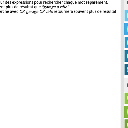
our des expressions pour rechercher chaque mot séparément.
nt plus de résultat que
"garage à vélo"
.
herche avec
OR
.
garage OR vélo
retournera souvent plus de résultat