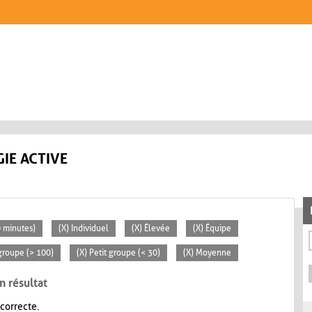
IE ACTIVE
0 minutes)
(X) Individuel
(X) Élevée
(X) Équipe
groupe (> 100)
(X) Petit groupe (< 30)
(X) Moyenne
n résultat
 correcte.