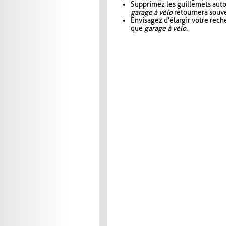
Supprimez les guillemets aut
garage à vélo
retournera souve
Envisagez d'élargir votre rec
que
garage à vélo
.