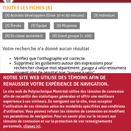
TOUTES LES FICHES (8)
(X) Activités développées (Entre 30 et 60 minutes)
(X) Individuel
(X) Élevée
(X) Équipe
(X) Moyenne
(X) En classe seulement
(X) Grand groupe (> 100)
Votre recherche n'a donné aucun résultat
Vérifiez que l'orthographe est correcte.
Supprimez les guillemets autour des expressions pour
rechercher chaque mot séparément.
garage à vélo
retournera
souvent plus de résultat que
"garage à vélo"
.
NOTRE SITE WEB UTILISE DES TÉMOINS AFIN DE
Envisagez d'élargir votre recherche avec
OR
.
garage OR vélo
retournera souvent plus de résultat que
garage à vélo
.
REHAUSSER VOTRE EXPÉRIENCE DE NAVIGATION.
Le site web de Polytechnique Montréal utilise des témoins de connexion
afin de recueillir des statistiques générales et offrir une meilleure
expérience à ses visiteurs. En naviguant sur le site, vous acceptez
l’utilisation de ces témoins selon les modalités spécifiées aux conditions
d’utilisation. Vous pouvez refuser les témoins de connexion en modifiant
vos paramètres de navigation. Pour en savoir plus sur le recours aux
témoins de connexion et sur la protection de vos renseignements
personnels,
cliquez ici
.
Avis de confidentialité et conditions d’utilisation