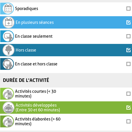
Sporadiques
En plusieurs séances
En classe seulement
Hors classe
En classe et hors classe
DURÉE DE L'ACTIVITÉ
Activités courtes (< 30
minutes)
Activités développées
(Entre 30 et 60 minutes)
Activités élaborées (> 60
minutes)