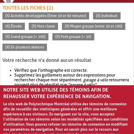
TOUTES LES FICHES (2)
(X) Activités développées (Entre 30 et 60 minutes)
(X) Individuel
(X) Élevée
(X) Hors classe
(X) Moyen groupe (entre 30 et 100)
(X) Grand groupe (> 100)
(X) Petit groupe (< 30)
(X) En plusieurs séances
Votre recherche n'a donné aucun résultat
Vérifiez que l'orthographe est correcte.
Supprimez les guillemets autour des expressions pour
rechercher chaque mot séparément.
garage à vélo
retournera
souvent plus de résultat que
"garage à vélo"
.
NOTRE SITE WEB UTILISE DES TÉMOINS AFIN DE
Envisagez d'élargir votre recherche avec
OR
.
garage OR vélo
retournera souvent plus de résultat que
garage à vélo
.
REHAUSSER VOTRE EXPÉRIENCE DE NAVIGATION.
Le site web de Polytechnique Montréal utilise des témoins de connexion
afin de recueillir des statistiques générales et offrir une meilleure
expérience à ses visiteurs. En naviguant sur le site, vous acceptez
l’utilisation de ces témoins selon les modalités spécifiées aux conditions
d’utilisation. Vous pouvez refuser les témoins de connexion en modifiant
vos paramètres de navigation. Pour en savoir plus sur le recours aux