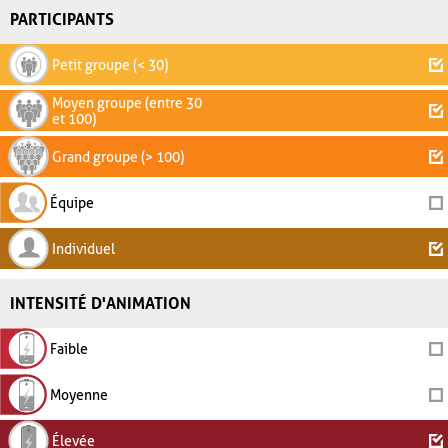
PARTICIPANTS
Petit groupe (< 30)
Moyen groupe (entre 30
et 100)
Grand groupe (> 100)
Équipe
Individuel
INTENSITÉ D'ANIMATION
Faible
Moyenne
Élevée