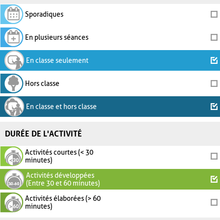
Sporadiques
En plusieurs séances
En classe seulement
Hors classe
En classe et hors classe
DURÉE DE L'ACTIVITÉ
Activités courtes (< 30
minutes)
Activités développées
(Entre 30 et 60 minutes)
Activités élaborées (> 60
minutes)