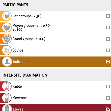
PARTICIPANTS
Petit groupe (< 30)
Moyen groupe (entre 30
et 100)
Grand groupe (> 100)
Équipe
Individuel
INTENSITÉ D'ANIMATION
Faible
Moyenne
Élevée