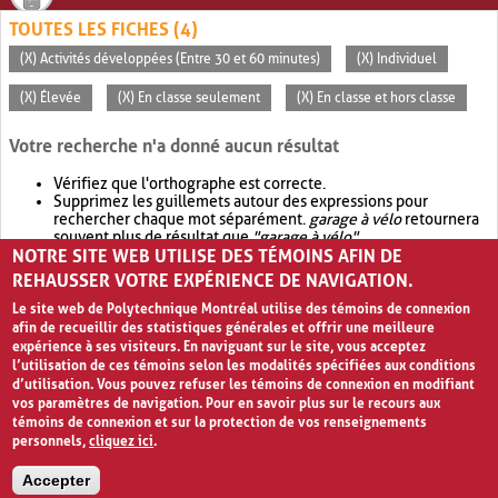
TOUTES LES FICHES (4)
(X) Activités développées (Entre 30 et 60 minutes)
(X) Individuel
(X) Élevée
(X) En classe seulement
(X) En classe et hors classe
Votre recherche n'a donné aucun résultat
Vérifiez que l'orthographe est correcte.
Supprimez les guillemets autour des expressions pour
rechercher chaque mot séparément.
garage à vélo
retournera
souvent plus de résultat que
"garage à vélo"
.
NOTRE SITE WEB UTILISE DES TÉMOINS AFIN DE
Envisagez d'élargir votre recherche avec
OR
.
garage OR vélo
retournera souvent plus de résultat que
garage à vélo
.
REHAUSSER VOTRE EXPÉRIENCE DE NAVIGATION.
Le site web de Polytechnique Montréal utilise des témoins de connexion
afin de recueillir des statistiques générales et offrir une meilleure
expérience à ses visiteurs. En naviguant sur le site, vous acceptez
l’utilisation de ces témoins selon les modalités spécifiées aux conditions
d’utilisation. Vous pouvez refuser les témoins de connexion en modifiant
vos paramètres de navigation. Pour en savoir plus sur le recours aux
témoins de connexion et sur la protection de vos renseignements
personnels,
cliquez ici
.
Avis de confidentialité et conditions d’utilisation
Accepter