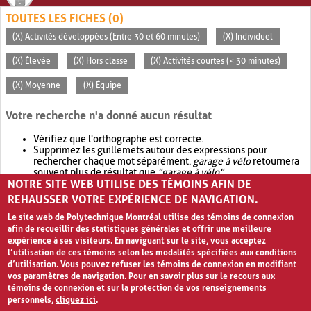
TOUTES LES FICHES (0)
(X) Activités développées (Entre 30 et 60 minutes)
(X) Individuel
(X) Élevée
(X) Hors classe
(X) Activités courtes (< 30 minutes)
(X) Moyenne
(X) Équipe
Votre recherche n'a donné aucun résultat
Vérifiez que l'orthographe est correcte.
Supprimez les guillemets autour des expressions pour
rechercher chaque mot séparément.
garage à vélo
retournera
souvent plus de résultat que
"garage à vélo"
.
NOTRE SITE WEB UTILISE DES TÉMOINS AFIN DE
Envisagez d'élargir votre recherche avec
OR
.
garage OR vélo
retournera souvent plus de résultat que
garage à vélo
.
REHAUSSER VOTRE EXPÉRIENCE DE NAVIGATION.
Le site web de Polytechnique Montréal utilise des témoins de connexion
afin de recueillir des statistiques générales et offrir une meilleure
expérience à ses visiteurs. En naviguant sur le site, vous acceptez
l’utilisation de ces témoins selon les modalités spécifiées aux conditions
d’utilisation. Vous pouvez refuser les témoins de connexion en modifiant
vos paramètres de navigation. Pour en savoir plus sur le recours aux
témoins de connexion et sur la protection de vos renseignements
personnels,
cliquez ici
.
Avis de confidentialité et conditions d’utilisation