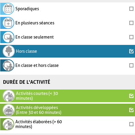
Sporadiques
En plusieurs séances
En classe seulement
Hors classe
En classe et hors classe
DURÉE DE L'ACTIVITÉ
Activités courtes (< 30
minutes)
Activités développées
(Entre 30 et 60 minutes)
Activités élaborées (> 60
minutes)