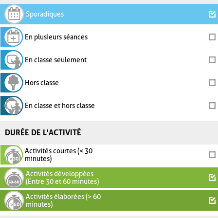
Sporadiques
En plusieurs séances
En classe seulement
Hors classe
En classe et hors classe
DURÉE DE L'ACTIVITÉ
Activités courtes (< 30
minutes)
Activités développées
(Entre 30 et 60 minutes)
Activités élaborées (> 60
minutes)