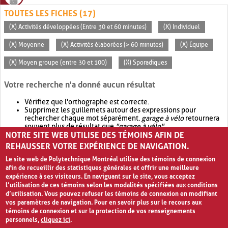
TOUTES LES FICHES (17)
(X) Activités développées (Entre 30 et 60 minutes)
(X) Individuel
(X) Moyenne
(X) Activités élaborées (> 60 minutes)
(X) Équipe
(X) Moyen groupe (entre 30 et 100)
(X) Sporadiques
Votre recherche n'a donné aucun résultat
Vérifiez que l'orthographe est correcte.
Supprimez les guillemets autour des expressions pour
rechercher chaque mot séparément.
garage à vélo
retournera
souvent plus de résultat que
"garage à vélo"
.
NOTRE SITE WEB UTILISE DES TÉMOINS AFIN DE
Envisagez d'élargir votre recherche avec
OR
.
garage OR vélo
retournera souvent plus de résultat que
garage à vélo
.
REHAUSSER VOTRE EXPÉRIENCE DE NAVIGATION.
Le site web de Polytechnique Montréal utilise des témoins de connexion
afin de recueillir des statistiques générales et offrir une meilleure
expérience à ses visiteurs. En naviguant sur le site, vous acceptez
l’utilisation de ces témoins selon les modalités spécifiées aux conditions
d’utilisation. Vous pouvez refuser les témoins de connexion en modifiant
vos paramètres de navigation. Pour en savoir plus sur le recours aux
témoins de connexion et sur la protection de vos renseignements
personnels,
cliquez ici
.
Avis de confidentialité et conditions d’utilisation