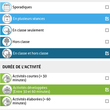
Sporadiques
En plusieurs séances
En classe seulement
Hors classe
En classe et hors classe
DURÉE DE L'ACTIVITÉ
Activités courtes (< 30
minutes)
Activités développées
(Entre 30 et 60 minutes)
Activités élaborées (> 60
minutes)