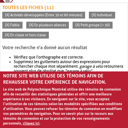
TOUTES LES FICHES (11)
(X) Activités développées (Entre 30 et 60 minutes)
(X) Individuel
(X) Faible
(X) En plusieurs séances
(X) Petit groupe (< 30)
(X) En classe et hors classe
Votre recherche n'a donné aucun résultat
Vérifiez que l'orthographe est correcte.
Supprimez les guillemets autour des expressions pour
rechercher chaque mot séparément.
garage à vélo
retournera
souvent plus de résultat que
"garage à vélo"
.
NOTRE SITE WEB UTILISE DES TÉMOINS AFIN DE
Envisagez d'élargir votre recherche avec
OR
.
garage OR vélo
retournera souvent plus de résultat que
garage à vélo
.
REHAUSSER VOTRE EXPÉRIENCE DE NAVIGATION.
Le site web de Polytechnique Montréal utilise des témoins de connexion
afin de recueillir des statistiques générales et offrir une meilleure
expérience à ses visiteurs. En naviguant sur le site, vous acceptez
l’utilisation de ces témoins selon les modalités spécifiées aux conditions
d’utilisation. Vous pouvez refuser les témoins de connexion en modifiant
vos paramètres de navigation. Pour en savoir plus sur le recours aux
témoins de connexion et sur la protection de vos renseignements
personnels,
cliquez ici
.
Avis de confidentialité et conditions d’utilisation