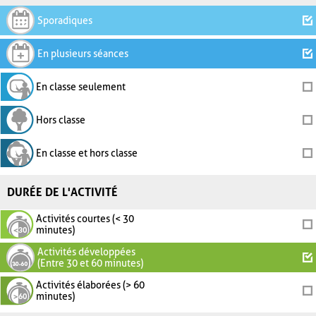
Sporadiques
En plusieurs séances
En classe seulement
Hors classe
En classe et hors classe
DURÉE DE L'ACTIVITÉ
Activités courtes (< 30
minutes)
Activités développées
(Entre 30 et 60 minutes)
Activités élaborées (> 60
minutes)