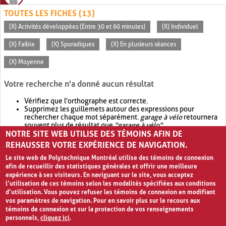
TOUTES LES FICHES (13)
(X) Activités développées (Entre 30 et 60 minutes)
(X) Individuel
(X) Faible
(X) Sporadiques
(X) En plusieurs séances
(X) Moyenne
Votre recherche n'a donné aucun résultat
Vérifiez que l'orthographe est correcte.
Supprimez les guillemets autour des expressions pour
rechercher chaque mot séparément.
garage à vélo
retournera
souvent plus de résultat que
"garage à vélo"
.
NOTRE SITE WEB UTILISE DES TÉMOINS AFIN DE
Envisagez d'élargir votre recherche avec
OR
.
garage OR vélo
retournera souvent plus de résultat que
garage à vélo
.
REHAUSSER VOTRE EXPÉRIENCE DE NAVIGATION.
Le site web de Polytechnique Montréal utilise des témoins de connexion
afin de recueillir des statistiques générales et offrir une meilleure
expérience à ses visiteurs. En naviguant sur le site, vous acceptez
l’utilisation de ces témoins selon les modalités spécifiées aux conditions
d’utilisation. Vous pouvez refuser les témoins de connexion en modifiant
vos paramètres de navigation. Pour en savoir plus sur le recours aux
témoins de connexion et sur la protection de vos renseignements
personnels,
cliquez ici
.
Avis de confidentialité et conditions d’utilisation