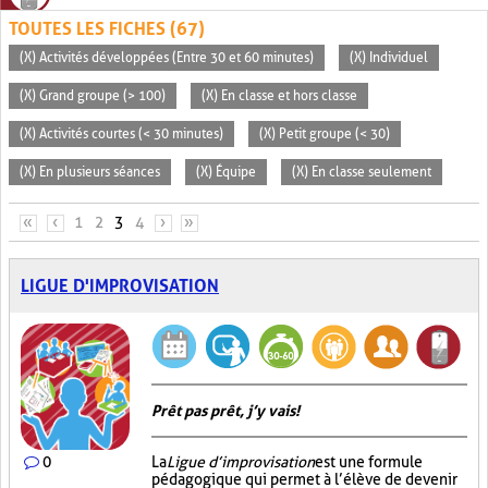
TOUTES LES FICHES (67)
(X) Activités développées (Entre 30 et 60 minutes)
(X) Individuel
(X) Grand groupe (> 100)
(X) En classe et hors classe
(X) Activités courtes (< 30 minutes)
(X) Petit groupe (< 30)
(X) En plusieurs séances
(X) Équipe
(X) En classe seulement
PAGES
«
‹
1
2
3
4
›
»
LIGUE D'IMPROVISATION
Prêt pas prêt, j’y vais!
0
La
Ligue d’improvisation
est une formule
pédagogique qui permet à l’élève de devenir