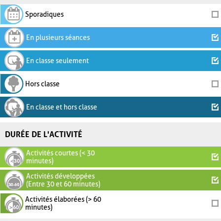
Sporadiques
En plusieurs séances
En classe seulement
Hors classe
En classe et hors classe
DURÉE DE L'ACTIVITÉ
Activités courtes (< 30
minutes)
Activités développées
(Entre 30 et 60 minutes)
Activités élaborées (> 60
minutes)