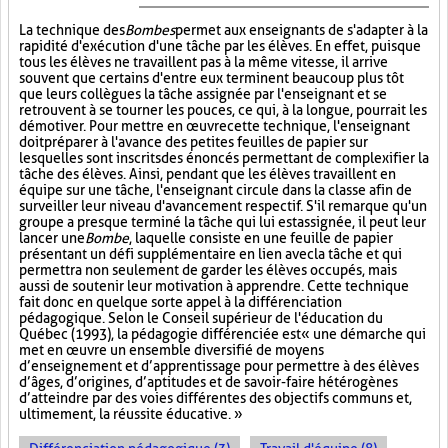
La technique des
Bombes
permet aux enseignants de s'adapter à la
rapidité d'exécution d'une tâche par les élèves. En effet, puisque
tous les élèves ne travaillent pas à la même vitesse, il arrive
souvent que certains d'entre eux terminent beaucoup plus tôt
que leurs collègues la tâche assignée par l'enseignant et se
retrouvent à se tourner les pouces, ce qui, à la longue, pourrait les
démotiver. Pour mettre en œuvre cette technique, l'enseignant
doit préparer à l'avance des petites feuilles de papier sur
lesquelles sont inscrits des énoncés permettant de complexifier la
tâche des élèves. Ainsi, pendant que les élèves travaillent en
équipe sur une tâche, l'enseignant circule dans la classe afin de
surveiller leur niveau d'avancement respectif. S'il remarque qu'un
groupe a presque terminé la tâche qui lui est assignée, il peut leur
lancer une
Bombe
, laquelle consiste en une feuille de papier
présentant un défi supplémentaire en lien avec la tâche et qui
permettra non seulement de garder les élèves occupés, mais
aussi de soutenir leur motivation à apprendre. Cette technique
fait donc en quelque sorte appel à la différenciation
pédagogique. Selon le Conseil supérieur de l'éducation du
Québec (1993), la pédagogie différenciée est « une démarche qui
met en œuvre un ensemble diversifié de moyens
d’enseignement et d’apprentissage pour permettre à des élèves
d’âges, d’origines, d’aptitudes et de savoir-faire hétérogènes
d’atteindre par des voies différentes des objectifs communs et,
ultimement, la réussite éducative. »