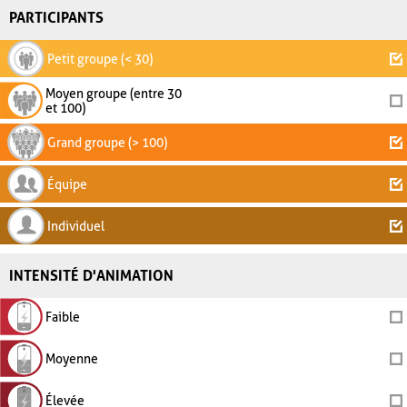
PARTICIPANTS
Petit groupe (< 30)
Moyen groupe (entre 30
et 100)
Grand groupe (> 100)
Équipe
Individuel
INTENSITÉ D'ANIMATION
Faible
Moyenne
Élevée