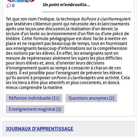
Un point m'embrouille...
0
Tel que son nom l'indique, la technique du
Point à clarifier
requiert
que les élèves ciblent un point qui nécessite des éclaircissements
après une leçon, une discussion, la réalisation d'un devoir, la
lecture d'un texte ou le visionnement d'un film ou d'une pièce de
théâtre. Cette formule pédagogique est donc facile à mettre en
place et ne requiert pas beaucoup de temps, tout en fournissant
aux enseignants beaucoup d'informations sur la compréhension
des notions par les élèves. En effet, les enseignants sont en
mesure de repérer assez aisément les sujets les plus difficiles
pour leurs élèves et, ainsi, d'orienter leurs décisions
d'enseignement quant au temps à consacrer à chacun de ces
sujets. Il est possible pour l'enseignant de prévenir les élèves
qu'ils auront à proposer un
Point à clarifier
après une activité. Cela
les incitera à être plus attentifs et plus concentrés, et donc à
mieux comprendre la matière.
Réflexion individuelle (31)
Questions anonymes (2)
Enseignement magistral (5)
JOURNAUX D'APPRENTISSAGE