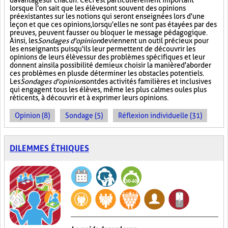
davantage sur chacun. Ceci est particulièrement important
lorsque l'on sait que les élèves ont souvent des opinions
préexistantes sur les notions qui seront enseignées lors d'une
leçon et que ces opinions, lorsqu'elles ne sont pas étayées par des
preuves, peuvent fausser ou bloquer le message pédagogique.
Ainsi, les
Sondages d'opinion
deviennent un outil précieux pour
les enseignants puisqu'ils leur permettent de découvrir les
opinions de leurs élèves sur des problèmes spécifiques et leur
donnent ainsi la possibilité de mieux choisir la manière d'aborder
ces problèmes en plus de déterminer les obstacles potentiels.
Les
Sondages d'opinion
sont des activités familières et inclusives
qui engagent tous les élèves, même les plus calmes ou les plus
réticents, à découvrir et à exprimer leurs opinions.
Opinion (8)
Sondage (5)
Réflexion individuelle (31)
DILEMMES ÉTHIQUES