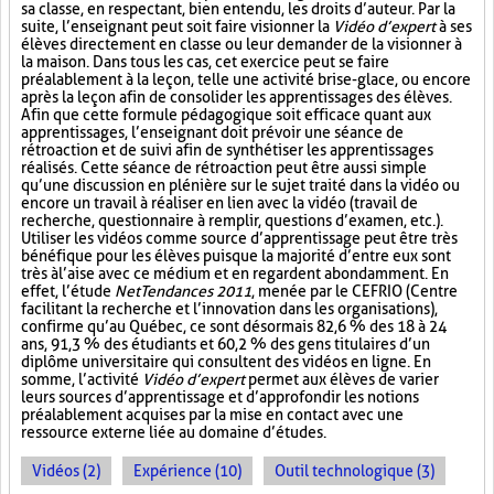
sa classe, en respectant, bien entendu, les droits d’auteur. Par la
suite, l’enseignant peut soit faire visionner la
Vidéo d’expert
à ses
élèves directement en classe ou leur demander de la visionner à
la maison. Dans tous les cas, cet exercice peut se faire
préalablement à la leçon, telle une activité brise-glace, ou encore
après la leçon afin de consolider les apprentissages des élèves.
Afin que cette formule pédagogique soit efficace quant aux
apprentissages, l’enseignant doit prévoir une séance de
rétroaction et de suivi afin de synthétiser les apprentissages
réalisés. Cette séance de rétroaction peut être aussi simple
qu’une discussion en plénière sur le sujet traité dans la vidéo ou
encore un travail à réaliser en lien avec la vidéo (travail de
recherche, questionnaire à remplir, questions d’examen, etc.).
Utiliser les vidéos comme source d’apprentissage peut être très
bénéfique pour les élèves puisque la majorité d’entre eux sont
très à l’aise avec ce médium et en regardent abondamment. En
effet, l’étude
NetTendances 2011
, menée par le CEFRIO (Centre
facilitant la recherche et l’innovation dans les organisations),
confirme qu’au Québec, ce sont désormais 82,6 % des 18 à 24
ans, 91,3 % des étudiants et 60,2 % des gens titulaires d’un
diplôme universitaire qui consultent des vidéos en ligne. En
somme, l’activité
Vidéo d’expert
permet aux élèves de varier
leurs sources d’apprentissage et d’approfondir les notions
préalablement acquises par la mise en contact avec une
ressource externe liée au domaine d’études.
Vidéos (2)
Expérience (10)
Outil technologique (3)