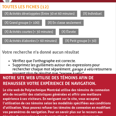
TOUTES LES FICHES (12)
(X) Activités développées (Entre 30 et 60 minutes)
(X) Individuel
(X) Grand groupe (> 100)
(X) En classe seulement
(X) Activités courtes (< 30 minutes)
(X) Élevée
(X) Activités élaborées (> 60 minutes)
(X) Petit groupe (< 30)
Votre recherche n'a donné aucun résultat
Vérifiez que l'orthographe est correcte.
Supprimez les guillemets autour des expressions pour
rechercher chaque mot séparément.
garage à vélo
retournera
souvent plus de résultat que
"garage à vélo"
.
NOTRE SITE WEB UTILISE DES TÉMOINS AFIN DE
Envisagez d'élargir votre recherche avec
OR
.
garage OR vélo
retournera souvent plus de résultat que
garage à vélo
.
REHAUSSER VOTRE EXPÉRIENCE DE NAVIGATION.
Le site web de Polytechnique Montréal utilise des témoins de connexion
afin de recueillir des statistiques générales et offrir une meilleure
expérience à ses visiteurs. En naviguant sur le site, vous acceptez
l’utilisation de ces témoins selon les modalités spécifiées aux conditions
d’utilisation. Vous pouvez refuser les témoins de connexion en modifiant
vos paramètres de navigation. Pour en savoir plus sur le recours aux