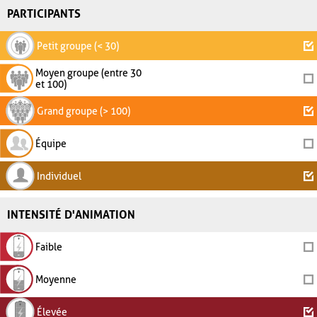
PARTICIPANTS
Petit groupe (< 30)
Moyen groupe (entre 30
et 100)
Grand groupe (> 100)
Équipe
Individuel
INTENSITÉ D'ANIMATION
Faible
Moyenne
Élevée