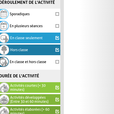
DÉROULEMENT DE L'ACTIVITÉ
Sporadiques
En plusieurs séances
En classe seulement
Hors classe
En classe et hors classe
DURÉE DE L'ACTIVITÉ
Activités courtes (< 30
minutes)
Activités développées
(Entre 30 et 60 minutes)
Activités élaborées (> 60
minutes)