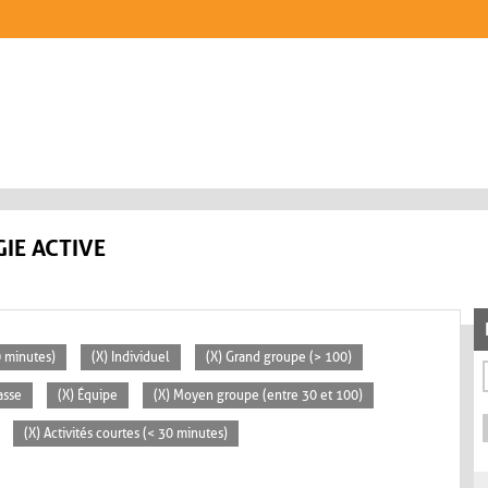
IE ACTIVE
0 minutes)
(X) Individuel
(X) Grand groupe (> 100)
asse
(X) Équipe
(X) Moyen groupe (entre 30 et 100)
(X) Activités courtes (< 30 minutes)