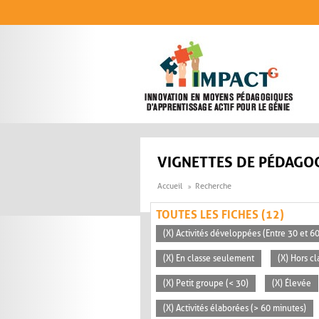
Aller au contenu principal
VIGNETTES DE PÉDAGOG
Accueil
Recherche
TOUTES LES FICHES (12)
(X) Activités développées (Entre 30 et 6
(X) En classe seulement
(X) Hors cl
(X) Petit groupe (< 30)
(X) Élevée
(X) Activités élaborées (> 60 minutes)