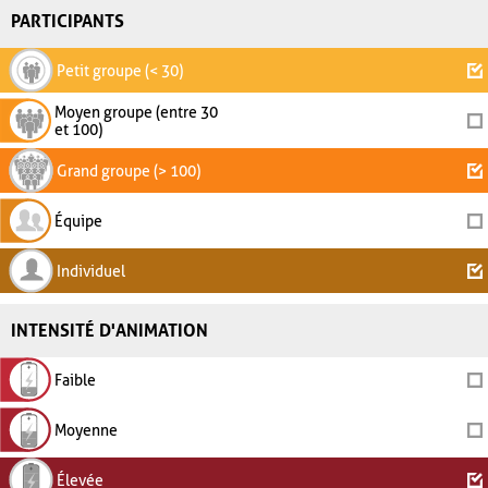
PARTICIPANTS
Petit groupe (< 30)
Moyen groupe (entre 30
et 100)
Grand groupe (> 100)
Équipe
Individuel
INTENSITÉ D'ANIMATION
Faible
Moyenne
Élevée