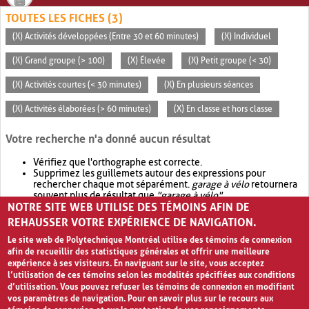
TOUTES LES FICHES (3)
(X) Activités développées (Entre 30 et 60 minutes)
(X) Individuel
(X) Grand groupe (> 100)
(X) Élevée
(X) Petit groupe (< 30)
(X) Activités courtes (< 30 minutes)
(X) En plusieurs séances
(X) Activités élaborées (> 60 minutes)
(X) En classe et hors classe
Votre recherche n'a donné aucun résultat
Vérifiez que l'orthographe est correcte.
Supprimez les guillemets autour des expressions pour
rechercher chaque mot séparément.
garage à vélo
retournera
souvent plus de résultat que
"garage à vélo"
.
NOTRE SITE WEB UTILISE DES TÉMOINS AFIN DE
Envisagez d'élargir votre recherche avec
OR
.
garage OR vélo
retournera souvent plus de résultat que
garage à vélo
.
REHAUSSER VOTRE EXPÉRIENCE DE NAVIGATION.
Le site web de Polytechnique Montréal utilise des témoins de connexion
afin de recueillir des statistiques générales et offrir une meilleure
expérience à ses visiteurs. En naviguant sur le site, vous acceptez
l’utilisation de ces témoins selon les modalités spécifiées aux conditions
d’utilisation. Vous pouvez refuser les témoins de connexion en modifiant
vos paramètres de navigation. Pour en savoir plus sur le recours aux