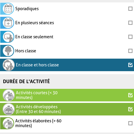
Sporadiques
En plusieurs séances
En classe seulement
Hors classe
En classe et hors classe
DURÉE DE L'ACTIVITÉ
Activités courtes (< 30
minutes)
Activités développées
(Entre 30 et 60 minutes)
Activités élaborées (> 60
minutes)