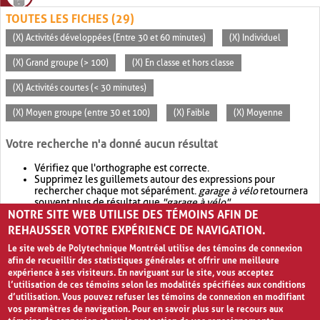
TOUTES LES FICHES (29)
(X) Activités développées (Entre 30 et 60 minutes)
(X) Individuel
(X) Grand groupe (> 100)
(X) En classe et hors classe
(X) Activités courtes (< 30 minutes)
(X) Moyen groupe (entre 30 et 100)
(X) Faible
(X) Moyenne
Votre recherche n'a donné aucun résultat
Vérifiez que l'orthographe est correcte.
Supprimez les guillemets autour des expressions pour
rechercher chaque mot séparément.
garage à vélo
retournera
souvent plus de résultat que
"garage à vélo"
.
NOTRE SITE WEB UTILISE DES TÉMOINS AFIN DE
Envisagez d'élargir votre recherche avec
OR
.
garage OR vélo
retournera souvent plus de résultat que
garage à vélo
.
REHAUSSER VOTRE EXPÉRIENCE DE NAVIGATION.
Le site web de Polytechnique Montréal utilise des témoins de connexion
afin de recueillir des statistiques générales et offrir une meilleure
expérience à ses visiteurs. En naviguant sur le site, vous acceptez
l’utilisation de ces témoins selon les modalités spécifiées aux conditions
d’utilisation. Vous pouvez refuser les témoins de connexion en modifiant
vos paramètres de navigation. Pour en savoir plus sur le recours aux