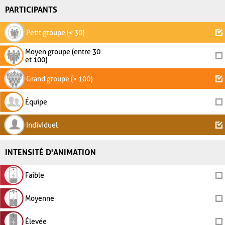
PARTICIPANTS
Petit groupe (< 30)
Moyen groupe (entre 30
et 100)
Grand groupe (> 100)
Équipe
Individuel
INTENSITÉ D'ANIMATION
Faible
Moyenne
Élevée