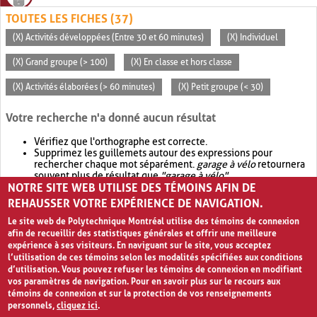
TOUTES LES FICHES (37)
(X) Activités développées (Entre 30 et 60 minutes)
(X) Individuel
(X) Grand groupe (> 100)
(X) En classe et hors classe
(X) Activités élaborées (> 60 minutes)
(X) Petit groupe (< 30)
Votre recherche n'a donné aucun résultat
Vérifiez que l'orthographe est correcte.
Supprimez les guillemets autour des expressions pour
rechercher chaque mot séparément.
garage à vélo
retournera
souvent plus de résultat que
"garage à vélo"
.
NOTRE SITE WEB UTILISE DES TÉMOINS AFIN DE
Envisagez d'élargir votre recherche avec
OR
.
garage OR vélo
retournera souvent plus de résultat que
garage à vélo
.
REHAUSSER VOTRE EXPÉRIENCE DE NAVIGATION.
Le site web de Polytechnique Montréal utilise des témoins de connexion
afin de recueillir des statistiques générales et offrir une meilleure
expérience à ses visiteurs. En naviguant sur le site, vous acceptez
l’utilisation de ces témoins selon les modalités spécifiées aux conditions
d’utilisation. Vous pouvez refuser les témoins de connexion en modifiant
vos paramètres de navigation. Pour en savoir plus sur le recours aux
témoins de connexion et sur la protection de vos renseignements
personnels,
cliquez ici
.
Avis de confidentialité et conditions d’utilisation