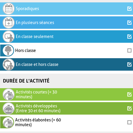
Sporadiques
En plusieurs séances
En classe seulement
Hors classe
En classe et hors classe
DURÉE DE L'ACTIVITÉ
Activités courtes (< 30
minutes)
Activités développées
(Entre 30 et 60 minutes)
Activités élaborées (> 60
minutes)