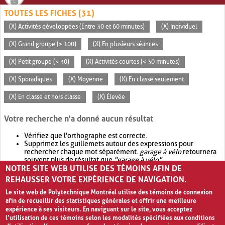
TOUTES LES FICHES (31)
(X) Activités développées (Entre 30 et 60 minutes)
(X) Individuel
(X) Grand groupe (> 100)
(X) En plusieurs séances
(X) Petit groupe (< 30)
(X) Activités courtes (< 30 minutes)
(X) Sporadiques
(X) Moyenne
(X) En classe seulement
(X) En classe et hors classe
(X) Élevée
Votre recherche n'a donné aucun résultat
Vérifiez que l'orthographe est correcte.
Supprimez les guillemets autour des expressions pour
rechercher chaque mot séparément.
garage à vélo
retournera
souvent plus de résultat que
"garage à vélo"
.
NOTRE SITE WEB UTILISE DES TÉMOINS AFIN DE
Envisagez d'élargir votre recherche avec
OR
.
garage OR vélo
retournera souvent plus de résultat que
garage à vélo
.
REHAUSSER VOTRE EXPÉRIENCE DE NAVIGATION.
Le site web de Polytechnique Montréal utilise des témoins de connexion
afin de recueillir des statistiques générales et offrir une meilleure
expérience à ses visiteurs. En naviguant sur le site, vous acceptez
l’utilisation de ces témoins selon les modalités spécifiées aux conditions