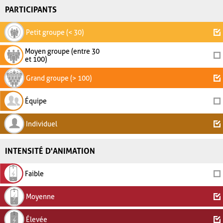
PARTICIPANTS
Petit groupe (< 30)
Moyen groupe (entre 30
et 100)
Grand groupe (> 100)
Équipe
Individuel
INTENSITÉ D'ANIMATION
Faible
Moyenne
Élevée