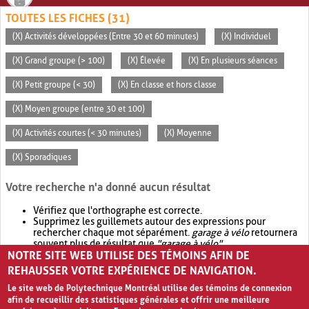
TOUTES LES FICHES (31)
(X) Activités développées (Entre 30 et 60 minutes)
(X) Individuel
(X) Grand groupe (> 100)
(X) Élevée
(X) En plusieurs séances
(X) Petit groupe (< 30)
(X) En classe et hors classe
(X) Moyen groupe (entre 30 et 100)
(X) Activités courtes (< 30 minutes)
(X) Moyenne
(X) Sporadiques
Votre recherche n'a donné aucun résultat
Vérifiez que l'orthographe est correcte.
Supprimez les guillemets autour des expressions pour
rechercher chaque mot séparément.
garage à vélo
retournera
souvent plus de résultat que
"garage à vélo"
.
NOTRE SITE WEB UTILISE DES TÉMOINS AFIN DE
Envisagez d'élargir votre recherche avec
OR
.
garage OR vélo
retournera souvent plus de résultat que
garage à vélo
.
REHAUSSER VOTRE EXPÉRIENCE DE NAVIGATION.
Le site web de Polytechnique Montréal utilise des témoins de connexion
afin de recueillir des statistiques générales et offrir une meilleure