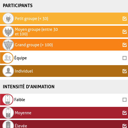
PARTICIPANTS
Petit groupe (< 30)
Moyen groupe (entre 30
et 100)
Grand groupe (> 100)
Équipe
Individuel
INTENSITÉ D'ANIMATION
Faible
Moyenne
Élevée