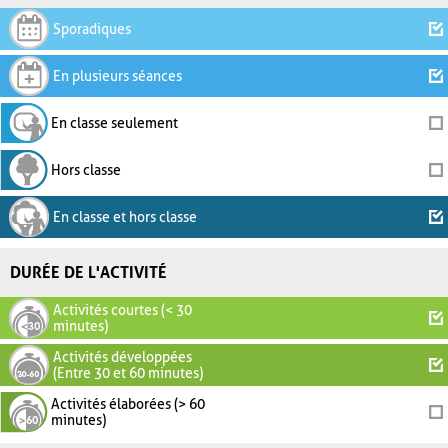
Sporadiques
En plusieurs séances
En classe seulement
Hors classe
En classe et hors classe
DURÉE DE L'ACTIVITÉ
Activités courtes (< 30
minutes)
Activités développées
(Entre 30 et 60 minutes)
Activités élaborées (> 60
minutes)