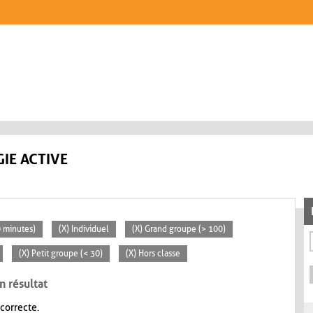
IE ACTIVE
0 minutes)
(X) Individuel
(X) Grand groupe (> 100)
(X) Petit groupe (< 30)
(X) Hors classe
n résultat
 correcte.