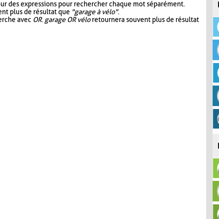
our des expressions pour rechercher chaque mot séparément.
nt plus de résultat que
"garage à vélo"
.
herche avec
OR
.
garage OR vélo
retournera souvent plus de résultat