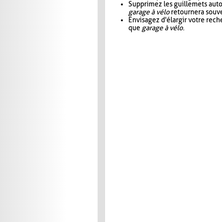
Supprimez les guillemets aut
garage à vélo
retournera souve
Envisagez d'élargir votre rec
que
garage à vélo
.