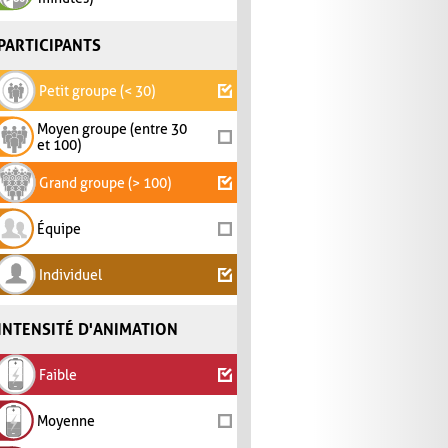
PARTICIPANTS
Petit groupe (< 30)
Moyen groupe (entre 30
et 100)
Grand groupe (> 100)
Équipe
Individuel
INTENSITÉ D'ANIMATION
Faible
Moyenne