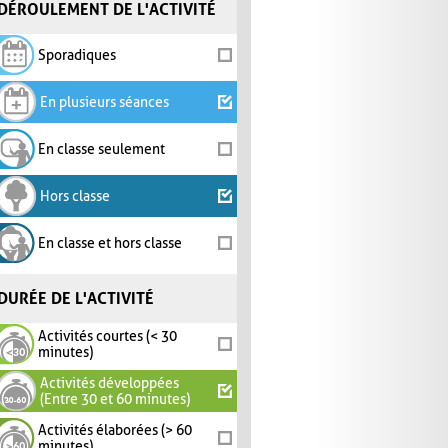
DÉROULEMENT DE L'ACTIVITÉ
Sporadiques
En plusieurs séances
En classe seulement
Hors classe
En classe et hors classe
DURÉE DE L'ACTIVITÉ
Activités courtes (< 30
minutes)
Activités développées
(Entre 30 et 60 minutes)
Activités élaborées (> 60
minutes)