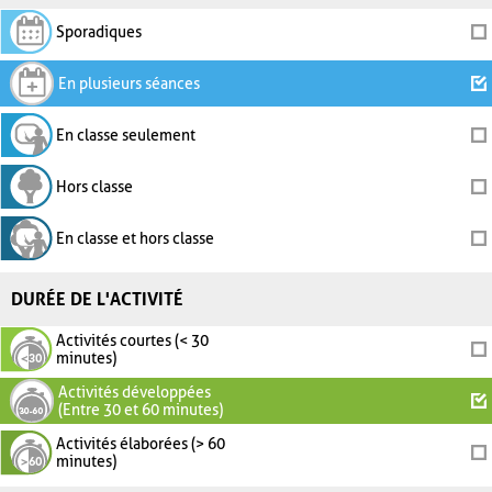
Sporadiques
En plusieurs séances
En classe seulement
Hors classe
En classe et hors classe
DURÉE DE L'ACTIVITÉ
Activités courtes (< 30
minutes)
Activités développées
(Entre 30 et 60 minutes)
Activités élaborées (> 60
minutes)