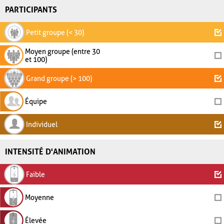
PARTICIPANTS
Petit groupe (< 30)
Moyen groupe (entre 30
et 100)
Grand groupe (> 100)
Équipe
Individuel
INTENSITÉ D'ANIMATION
Faible
Moyenne
Élevée