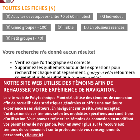
TOUTES LES FICHES (5)
(X) Activités développées (Entre 30 et 60 minutes)
(X) Individuel
(X) Grand groupe (> 100)
(X) Faible
(X) En plusieurs séances
(X) Petit groupe (< 30)
Votre recherche n'a donné aucun résultat
Vérifiez que l'orthographe est correcte.
Supprimez les guillemets autour des expressions pour
rechercher chaque mot séparément.
garage à vélo
retournera
souvent plus de résultat que
"garage à vélo"
.
NOTRE SITE WEB UTILISE DES TÉMOINS AFIN DE
Envisagez d'élargir votre recherche avec
OR
.
garage OR vélo
retournera souvent plus de résultat que
garage à vélo
.
REHAUSSER VOTRE EXPÉRIENCE DE NAVIGATION.
Le site web de Polytechnique Montréal utilise des témoins de connexion
afin de recueillir des statistiques générales et offrir une meilleure
expérience à ses visiteurs. En naviguant sur le site, vous acceptez
l’utilisation de ces témoins selon les modalités spécifiées aux conditions
d’utilisation. Vous pouvez refuser les témoins de connexion en modifiant
vos paramètres de navigation. Pour en savoir plus sur le recours aux
témoins de connexion et sur la protection de vos renseignements
personnels,
cliquez ici
.
Avis de confidentialité et conditions d’utilisation