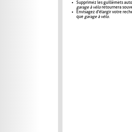
Supprimez les guillemets aut
garage à vélo
retournera souve
Envisagez d'élargir votre rec
que
garage à vélo
.