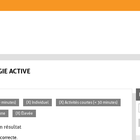
IE ACTIVE
0 minutes)
(X) Individuel
(X) Activités courtes (< 30 minutes)
nne
(X) Élevée
n résultat
 correcte.