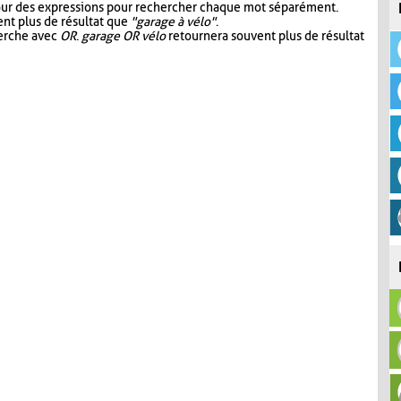
our des expressions pour rechercher chaque mot séparément.
nt plus de résultat que
"garage à vélo"
.
herche avec
OR
.
garage OR vélo
retournera souvent plus de résultat