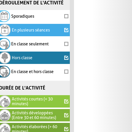
DÉROULEMENT DE L'ACTIVITÉ
Sporadiques
En plusieurs séances
En classe seulement
Hors classe
En classe et hors classe
DURÉE DE L'ACTIVITÉ
Activités courtes (< 30
minutes)
Activités développées
(Entre 30 et 60 minutes)
Activités élaborées (> 60
minutes)