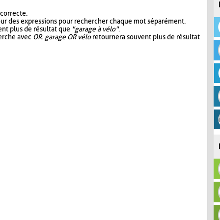
 correcte.
our des expressions pour rechercher chaque mot séparément.
nt plus de résultat que
"garage à vélo"
.
herche avec
OR
.
garage OR vélo
retournera souvent plus de résultat