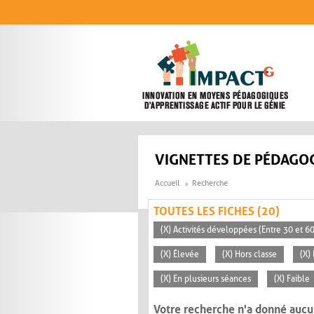
Aller au contenu principal
VIGNETTES DE PÉDAGOG
Accueil
Recherche
TOUTES LES FICHES (20)
(X) Activités développées (Entre 30 et 6
(X) Élevée
(X) Hors classe
(X)
(X) En plusieurs séances
(X) Faible
Votre recherche n'a donné aucu