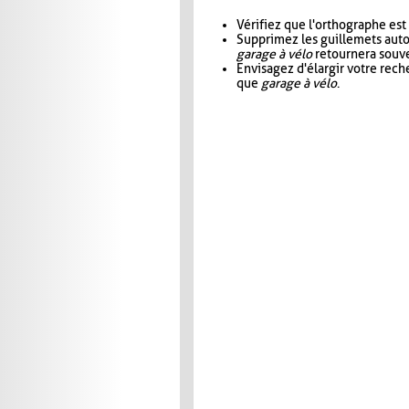
Vérifiez que l'orthographe est
Supprimez les guillemets aut
garage à vélo
retournera souve
Envisagez d'élargir votre rec
que
garage à vélo
.