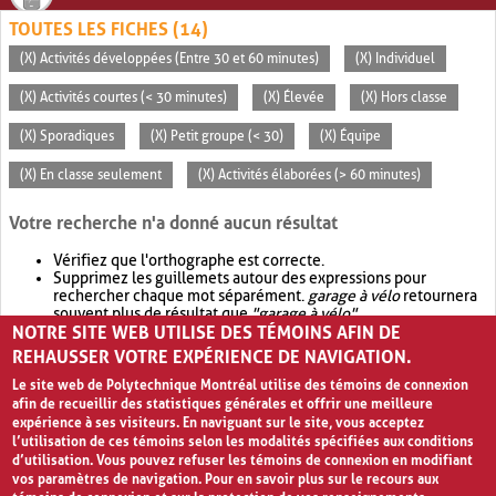
TOUTES LES FICHES (14)
(X) Activités développées (Entre 30 et 60 minutes)
(X) Individuel
(X) Activités courtes (< 30 minutes)
(X) Élevée
(X) Hors classe
(X) Sporadiques
(X) Petit groupe (< 30)
(X) Équipe
(X) En classe seulement
(X) Activités élaborées (> 60 minutes)
Votre recherche n'a donné aucun résultat
Vérifiez que l'orthographe est correcte.
Supprimez les guillemets autour des expressions pour
rechercher chaque mot séparément.
garage à vélo
retournera
souvent plus de résultat que
"garage à vélo"
.
NOTRE SITE WEB UTILISE DES TÉMOINS AFIN DE
Envisagez d'élargir votre recherche avec
OR
.
garage OR vélo
retournera souvent plus de résultat que
garage à vélo
.
REHAUSSER VOTRE EXPÉRIENCE DE NAVIGATION.
Le site web de Polytechnique Montréal utilise des témoins de connexion
afin de recueillir des statistiques générales et offrir une meilleure
expérience à ses visiteurs. En naviguant sur le site, vous acceptez
l’utilisation de ces témoins selon les modalités spécifiées aux conditions
d’utilisation. Vous pouvez refuser les témoins de connexion en modifiant
vos paramètres de navigation. Pour en savoir plus sur le recours aux