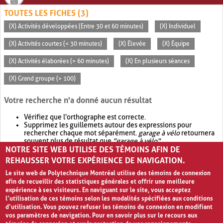
TOUTES LES FICHES (3)
(X) Activités développées (Entre 30 et 60 minutes)
(X) Individuel
(X) Activités courtes (< 30 minutes)
(X) Élevée
(X) Équipe
(X) Activités élaborées (> 60 minutes)
(X) En plusieurs séances
(X) Grand groupe (> 100)
Votre recherche n'a donné aucun résultat
Vérifiez que l'orthographe est correcte.
Supprimez les guillemets autour des expressions pour
rechercher chaque mot séparément.
garage à vélo
retournera
souvent plus de résultat que
"garage à vélo"
.
NOTRE SITE WEB UTILISE DES TÉMOINS AFIN DE
Envisagez d'élargir votre recherche avec
OR
.
garage OR vélo
retournera souvent plus de résultat que
garage à vélo
.
REHAUSSER VOTRE EXPÉRIENCE DE NAVIGATION.
Le site web de Polytechnique Montréal utilise des témoins de connexion
afin de recueillir des statistiques générales et offrir une meilleure
expérience à ses visiteurs. En naviguant sur le site, vous acceptez
l’utilisation de ces témoins selon les modalités spécifiées aux conditions
d’utilisation. Vous pouvez refuser les témoins de connexion en modifiant
vos paramètres de navigation. Pour en savoir plus sur le recours aux