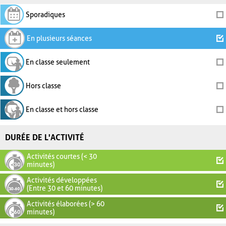
Sporadiques
En plusieurs séances
En classe seulement
Hors classe
En classe et hors classe
DURÉE DE L'ACTIVITÉ
Activités courtes (< 30
minutes)
Activités développées
(Entre 30 et 60 minutes)
Activités élaborées (> 60
minutes)