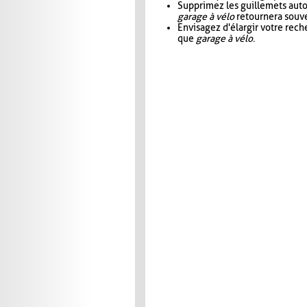
Supprimez les guillemets aut
garage à vélo
retournera souve
Envisagez d'élargir votre rec
que
garage à vélo
.