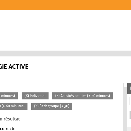
IE ACTIVE
0 minutes)
(X) Individuel
(X) Activités courtes (< 30 minutes)
s (> 60 minutes)
(X) Petit groupe (< 30)
n résultat
 correcte.