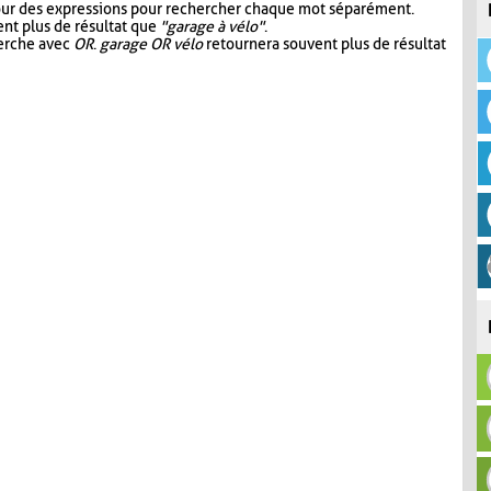
our des expressions pour rechercher chaque mot séparément.
nt plus de résultat que
"garage à vélo"
.
herche avec
OR
.
garage OR vélo
retournera souvent plus de résultat