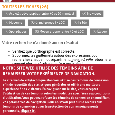
TOUTES LES FICHES (26)
(X) Activités développées (Entre 30 et 60 minutes)
(X) Individuel
(X) Moyenne
(X) Grand groupe (> 100)
(X) Faible
(X) Sporadiques
(X) Moyen groupe (entre 30 et 100)
(X) Élevée
Votre recherche n'a donné aucun résultat
Vérifiez que l'orthographe est correcte.
Supprimez les guillemets autour des expressions pour
rechercher chaque mot séparément.
garage à vélo
retournera
souvent plus de résultat que
"garage à vélo"
.
NOTRE SITE WEB UTILISE DES TÉMOINS AFIN DE
Envisagez d'élargir votre recherche avec
OR
.
garage OR vélo
retournera souvent plus de résultat que
garage à vélo
.
REHAUSSER VOTRE EXPÉRIENCE DE NAVIGATION.
Le site web de Polytechnique Montréal utilise des témoins de connexion
afin de recueillir des statistiques générales et offrir une meilleure
expérience à ses visiteurs. En naviguant sur le site, vous acceptez
l’utilisation de ces témoins selon les modalités spécifiées aux conditions
d’utilisation. Vous pouvez refuser les témoins de connexion en modifiant
vos paramètres de navigation. Pour en savoir plus sur le recours aux
témoins de connexion et sur la protection de vos renseignements
personnels,
cliquez ici
.
Avis de confidentialité et conditions d’utilisation