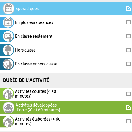
Sporadiques
En plusieurs séances
En classe seulement
Hors classe
En classe et hors classe
DURÉE DE L'ACTIVITÉ
Activités courtes (< 30
minutes)
Activités développées
(Entre 30 et 60 minutes)
Activités élaborées (> 60
minutes)