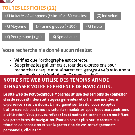
TOUTES LES FICHES (22)
(X) Activités développées (Entre 30 et 60 minutes)
(X) Individuel
(X) Moyenne
(X) Grand groupe (> 100)
(X) Faible
(X) Petit groupe (< 30)
(X) Sporadiques
Votre recherche n'a donné aucun résultat
Vérifiez que l'orthographe est correcte.
Supprimez les guillemets autour des expressions pour
rechercher chaque mot séparément.
garage à vélo
retournera
souvent plus de résultat que
"garage à vélo"
.
NOTRE SITE WEB UTILISE DES TÉMOINS AFIN DE
Envisagez d'élargir votre recherche avec
OR
.
garage OR vélo
retournera souvent plus de résultat que
garage à vélo
.
REHAUSSER VOTRE EXPÉRIENCE DE NAVIGATION.
Le site web de Polytechnique Montréal utilise des témoins de connexion
afin de recueillir des statistiques générales et offrir une meilleure
expérience à ses visiteurs. En naviguant sur le site, vous acceptez
l’utilisation de ces témoins selon les modalités spécifiées aux conditions
d’utilisation. Vous pouvez refuser les témoins de connexion en modifiant
vos paramètres de navigation. Pour en savoir plus sur le recours aux
témoins de connexion et sur la protection de vos renseignements
personnels,
cliquez ici
.
Avis de confidentialité et conditions d’utilisation