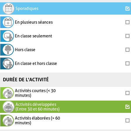
Sporadiques
En plusieurs séances
En classe seulement
Hors classe
En classe et hors classe
DURÉE DE L'ACTIVITÉ
Activités courtes (< 30
minutes)
Activités développées
(Entre 30 et 60 minutes)
Activités élaborées (> 60
minutes)