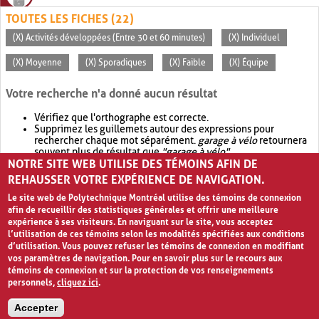
TOUTES LES FICHES (22)
(X) Activités développées (Entre 30 et 60 minutes)
(X) Individuel
(X) Moyenne
(X) Sporadiques
(X) Faible
(X) Équipe
Votre recherche n'a donné aucun résultat
Vérifiez que l'orthographe est correcte.
Supprimez les guillemets autour des expressions pour
rechercher chaque mot séparément.
garage à vélo
retournera
souvent plus de résultat que
"garage à vélo"
.
NOTRE SITE WEB UTILISE DES TÉMOINS AFIN DE
Envisagez d'élargir votre recherche avec
OR
.
garage OR vélo
retournera souvent plus de résultat que
garage à vélo
.
REHAUSSER VOTRE EXPÉRIENCE DE NAVIGATION.
Le site web de Polytechnique Montréal utilise des témoins de connexion
afin de recueillir des statistiques générales et offrir une meilleure
expérience à ses visiteurs. En naviguant sur le site, vous acceptez
l’utilisation de ces témoins selon les modalités spécifiées aux conditions
d’utilisation. Vous pouvez refuser les témoins de connexion en modifiant
vos paramètres de navigation. Pour en savoir plus sur le recours aux
témoins de connexion et sur la protection de vos renseignements
personnels,
cliquez ici
.
Avis de confidentialité et conditions d’utilisation
Accepter