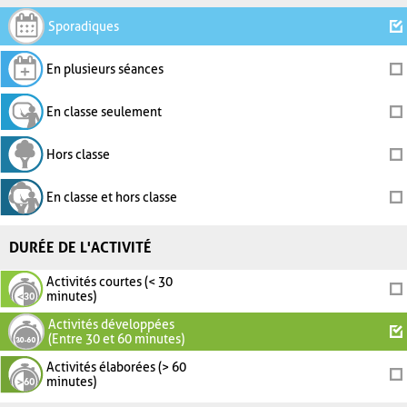
Sporadiques
En plusieurs séances
En classe seulement
Hors classe
En classe et hors classe
DURÉE DE L'ACTIVITÉ
Activités courtes (< 30
minutes)
Activités développées
(Entre 30 et 60 minutes)
Activités élaborées (> 60
minutes)