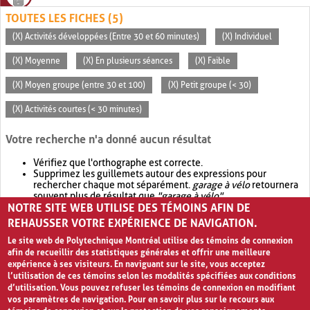
TOUTES LES FICHES (5)
(X) Activités développées (Entre 30 et 60 minutes)
(X) Individuel
(X) Moyenne
(X) En plusieurs séances
(X) Faible
(X) Moyen groupe (entre 30 et 100)
(X) Petit groupe (< 30)
(X) Activités courtes (< 30 minutes)
Votre recherche n'a donné aucun résultat
Vérifiez que l'orthographe est correcte.
Supprimez les guillemets autour des expressions pour
rechercher chaque mot séparément.
garage à vélo
retournera
souvent plus de résultat que
"garage à vélo"
.
NOTRE SITE WEB UTILISE DES TÉMOINS AFIN DE
Envisagez d'élargir votre recherche avec
OR
.
garage OR vélo
retournera souvent plus de résultat que
garage à vélo
.
REHAUSSER VOTRE EXPÉRIENCE DE NAVIGATION.
Le site web de Polytechnique Montréal utilise des témoins de connexion
afin de recueillir des statistiques générales et offrir une meilleure
expérience à ses visiteurs. En naviguant sur le site, vous acceptez
l’utilisation de ces témoins selon les modalités spécifiées aux conditions
d’utilisation. Vous pouvez refuser les témoins de connexion en modifiant
vos paramètres de navigation. Pour en savoir plus sur le recours aux