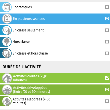
Sporadiques
En plusieurs séances
En classe seulement
Hors classe
En classe et hors classe
DURÉE DE L'ACTIVITÉ
Activités courtes (< 30
minutes)
Activités développées
(Entre 30 et 60 minutes)
Activités élaborées (> 60
minutes)