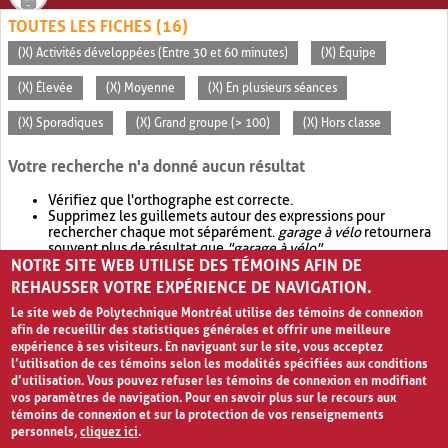
TOUTES LES FICHES (16)
(X) Activités développées (Entre 30 et 60 minutes)
(X) Équipe
(X) Élevée
(X) Moyenne
(X) En plusieurs séances
(X) Sporadiques
(X) Grand groupe (> 100)
(X) Hors classe
Votre recherche n'a donné aucun résultat
Vérifiez que l'orthographe est correcte.
Supprimez les guillemets autour des expressions pour
rechercher chaque mot séparément.
garage à vélo
retournera
souvent plus de résultat que
"garage à vélo"
.
NOTRE SITE WEB UTILISE DES TÉMOINS AFIN DE
Envisagez d'élargir votre recherche avec
OR
.
garage OR vélo
retournera souvent plus de résultat que
garage à vélo
.
REHAUSSER VOTRE EXPÉRIENCE DE NAVIGATION.
Le site web de Polytechnique Montréal utilise des témoins de connexion
afin de recueillir des statistiques générales et offrir une meilleure
expérience à ses visiteurs. En naviguant sur le site, vous acceptez
l’utilisation de ces témoins selon les modalités spécifiées aux conditions
d’utilisation. Vous pouvez refuser les témoins de connexion en modifiant
vos paramètres de navigation. Pour en savoir plus sur le recours aux
témoins de connexion et sur la protection de vos renseignements
personnels,
cliquez ici
.
Avis de confidentialité et conditions d’utilisation